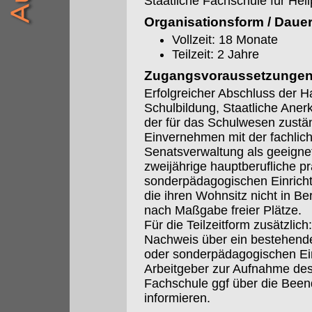
Staatliche Fachschule für Hei
Organisationsform / Daue
Vollzeit: 18 Monate
Teilzeit: 2 Jahre
Zugangsvoraussetzunge
Erfolgreicher Abschluss der H
Schulbildung, Staatliche Aner
der für das Schulwesen zustä
Einvernehmen mit der fachlich
Senatsverwaltung als geeignet
zweijährige hauptberufliche pra
sonderpädagogischen Einrich
die ihren Wohnsitz nicht in 
nach Maßgabe freier Plätze.
Für die Teilzeitform zusätzlich:
Nachweis über ein bestehendes 
oder sonderpädagogischen Ein
Arbeitgeber zur Aufnahme des
Fachschule ggf über die Beend
informieren.