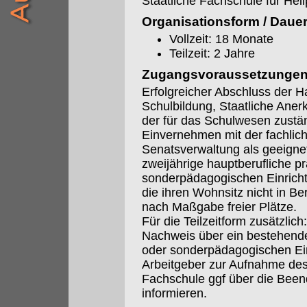
Staatliche Fachschule für Hei
Organisationsform / Daue
Vollzeit: 18 Monate
Teilzeit: 2 Jahre
Zugangsvoraussetzunge
Erfolgreicher Abschluss der H
Schulbildung, Staatliche Aner
der für das Schulwesen zustä
Einvernehmen mit der fachlich
Senatsverwaltung als geeignet
zweijährige hauptberufliche pra
sonderpädagogischen Einrich
die ihren Wohnsitz nicht in 
nach Maßgabe freier Plätze.
Für die Teilzeitform zusätzlich:
Nachweis über ein bestehendes 
oder sonderpädagogischen Ein
Arbeitgeber zur Aufnahme des
Fachschule ggf über die Beend
informieren.