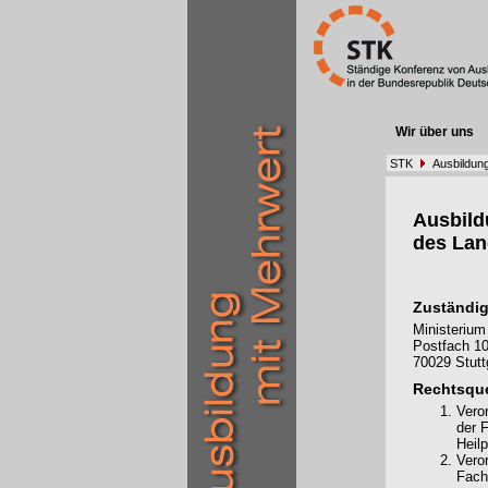
Wir über uns
STK
Ausbildun
Ausbil
des La
Zuständig
Ministerium
Postfach 10
70029 Stutt
Rechtsque
Vero
der 
Heil
Vero
Fach