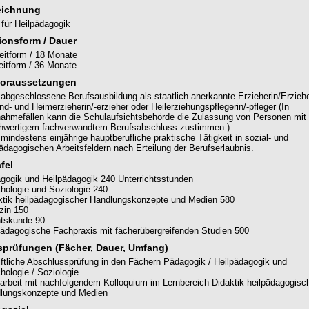
eichnung
für Heilpädagogik
ionsform / Dauer
zeitform / 18 Monate
zeitform / 36 Monate
oraussetzungen
 abgeschlossene Berufsausbildung als staatlich anerkannte Erzieherin/Erziehe
d- und Heimerzieherin/-erzieher oder Heilerziehungspflegerin/-pfleger (In
ahmefällen kann die Schulaufsichtsbehörde die Zulassung von Personen mit
chwertigem fachverwandtem Berufsabschluss zustimmen.)
mindestens einjährige hauptberufliche praktische Tätigkeit in sozial- und
pädagogischen Arbeitsfeldern nach Erteilung der Berufserlaubnis.
fel
gogik und Heilpädagogik 240 Unterrichtsstunden
hologie und Soziologie 240
ktik heilpädagogischer Handlungskonzepte und Medien 580
zin 150
tskunde 90
pädagogische Fachpraxis mit fächerübergreifenden Studien 500
prüfungen (Fächer, Dauer, Umfang)
iftliche Abschlussprüfung in den Fächern Pädagogik / Heilpädagogik und
hologie / Soziologie
arbeit mit nachfolgendem Kolloquium im Lernbereich Didaktik heilpädagogisc
lungskonzepte und Medien