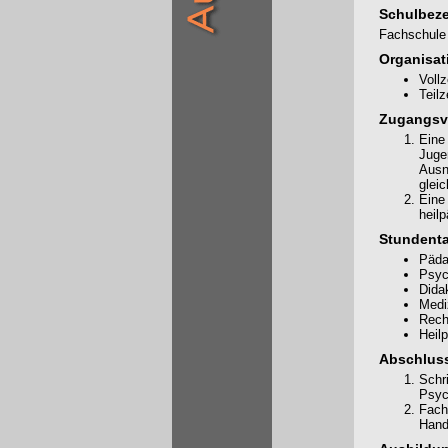
Schulbez
Fachschule 
Organisat
Voll
Teil
Zugangsv
Eine
Jugen
Ausn
glei
Eine 
heil
Stundenta
Päda
Psyc
Dida
Medi
Rech
Heil
Abschluss
Schr
Psyc
Fach
Hand