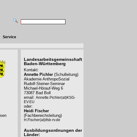
Service
Landesarbeitsgemeinschaft
Baden-Württemberg
Kontakt:
Annette Pichler
(Schulleitung)
Akademie AnthropoSozial
Rudolf-Steiner-Seminar
Michael-Hörauf-Weg 6
73087 Bad Boll
email:
Annette.Pichler(at)KSG-
EV.EU
oder:
Heidi Fischer
esen
(Fachbereichsleitung)
H.Fischer(at)ifsb-rv.de
Ausbildungsordnungen der
Länder: