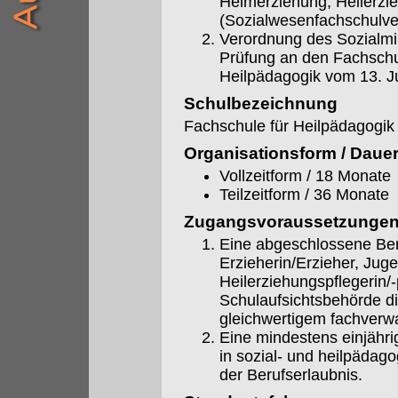
Heimerziehung, Heilerzi
(Sozialwesenfachschulv
Verordnung des Sozialmin
Prüfung an den Fachschu
Heilpädagogik vom 13. J
Schulbezeichnung
Fachschule für Heilpädagogik
Organisationsform / Daue
Vollzeitform / 18 Monate
Teilzeitform / 36 Monate
Zugangsvoraussetzunge
Eine abgeschlossene Beru
Erzieherin/Erzieher, Jug
Heilerziehungspflegerin/
Schulaufsichtsbehörde d
gleichwertigem fachverw
Eine mindestens einjährig
in sozial- und heilpädago
der Berufserlaubnis.