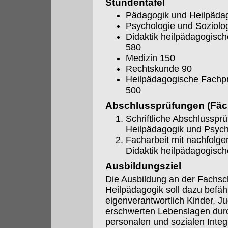
Stundentafel
Pädagogik und Heilpädag
Psychologie und Soziolo
Didaktik heilpädagogisc
580
Medizin 150
Rechtskunde 90
Heilpädagogische Fachpr
500
Abschlussprüfungen (Fäch
Schriftliche Abschlusspr
Heilpädagogik und Psycho
Facharbeit mit nachfolg
Didaktik heilpädagogisc
Ausbildungsziel
Die Ausbildung an der Fachsc
Heilpädagogik soll dazu befäh
eigenverantwortlich Kinder, 
erschwerten Lebenslagen durch
personalen und sozialen Integr