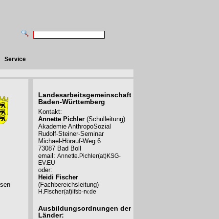
Service
Landesarbeitsgemeinschaft
Baden-Württemberg
Kontakt:
Annette Pichler
(Schulleitung)
Akademie AnthropoSozial
Rudolf-Steiner-Seminar
Michael-Hörauf-Weg 6
73087 Bad Boll
email:
Annette.Pichler(at)KSG-
EV.EU
oder:
Heidi Fischer
esen
(Fachbereichsleitung)
H.Fischer(at)ifsb-rv.de
Ausbildungsordnungen der
Länder: