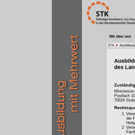
Wir über uns
STK
Ausbildun
Ausbil
des La
Zuständig
Ministerium
Postfach 10
70029 Stutt
Rechtsque
Vero
der 
Heil
Vero
Fach