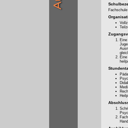
Schulbez
Fachschule 
Organisat
Voll
Teil
Zugangsv
Eine
Jugen
Ausn
glei
Eine 
heil
Stundenta
Päda
Psyc
Dida
Medi
Rech
Heil
Abschluss
Schr
Psyc
Fach
Hand