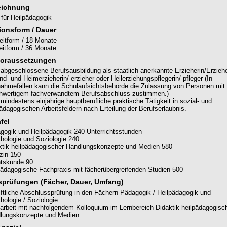
eichnung
für Heilpädagogik
ionsform / Dauer
zeitform / 18 Monate
zeitform / 36 Monate
oraussetzungen
 abgeschlossene Berufsausbildung als staatlich anerkannte Erzieherin/Erziehe
d- und Heimerzieherin/-erzieher oder Heilerziehungspflegerin/-pfleger (In
ahmefällen kann die Schulaufsichtsbehörde die Zulassung von Personen mit
chwertigem fachverwandtem Berufsabschluss zustimmen.)
mindestens einjährige hauptberufliche praktische Tätigkeit in sozial- und
pädagogischen Arbeitsfeldern nach Erteilung der Berufserlaubnis.
fel
gogik und Heilpädagogik 240 Unterrichtsstunden
hologie und Soziologie 240
ktik heilpädagogischer Handlungskonzepte und Medien 580
zin 150
tskunde 90
pädagogische Fachpraxis mit fächerübergreifenden Studien 500
prüfungen (Fächer, Dauer, Umfang)
iftliche Abschlussprüfung in den Fächern Pädagogik / Heilpädagogik und
hologie / Soziologie
arbeit mit nachfolgendem Kolloquium im Lernbereich Didaktik heilpädagogisc
lungskonzepte und Medien