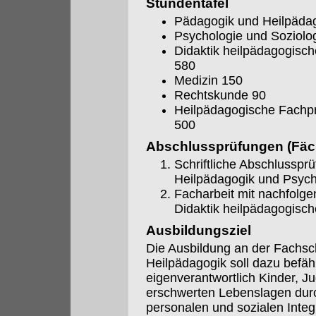
Stundentafel
Pädagogik und Heilpädag
Psychologie und Soziolo
Didaktik heilpädagogisc
580
Medizin 150
Rechtskunde 90
Heilpädagogische Fachpr
500
Abschlussprüfungen (Fäch
Schriftliche Abschlusspr
Heilpädagogik und Psycho
Facharbeit mit nachfolg
Didaktik heilpädagogisc
Ausbildungsziel
Die Ausbildung an der Fachsc
Heilpädagogik soll dazu befäh
eigenverantwortlich Kinder, 
erschwerten Lebenslagen durch
personalen und sozialen Integr