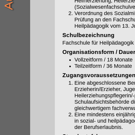
Heimerziehung, Heilerzi
(Sozialwesenfachschulv
Verordnung des Sozialmin
Prüfung an den Fachschu
Heilpädagogik vom 13. J
Schulbezeichnung
Fachschule für Heilpädagogik
Organisationsform / Daue
Vollzeitform / 18 Monate
Teilzeitform / 36 Monate
Zugangsvoraussetzunge
Eine abgeschlossene Beru
Erzieherin/Erzieher, Jug
Heilerziehungspflegerin/
Schulaufsichtsbehörde d
gleichwertigem fachverw
Eine mindestens einjährig
in sozial- und heilpädago
der Berufserlaubnis.