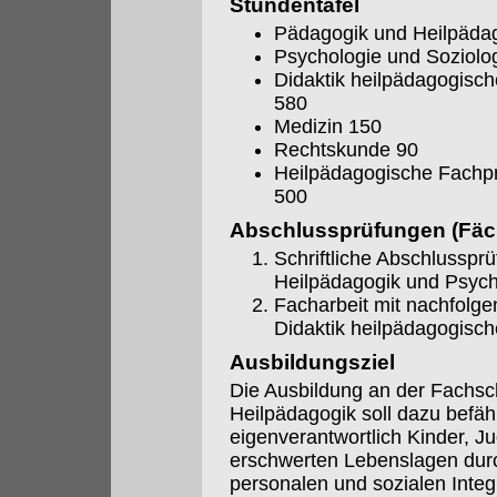
Stundentafel
Pädagogik und Heilpädag
Psychologie und Soziolo
Didaktik heilpädagogisc
580
Medizin 150
Rechtskunde 90
Heilpädagogische Fachpr
500
Abschlussprüfungen (Fäch
Schriftliche Abschlusspr
Heilpädagogik und Psycho
Facharbeit mit nachfolg
Didaktik heilpädagogisc
Ausbildungsziel
Die Ausbildung an der Fachsc
Heilpädagogik soll dazu befäh
eigenverantwortlich Kinder, 
erschwerten Lebenslagen durch
personalen und sozialen Integr