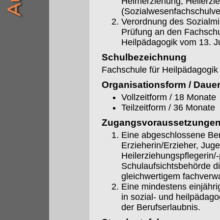
Heimerziehung, Heilerzi
(Sozialwesenfachschulv
Verordnung des Sozialmin
Prüfung an den Fachschu
Heilpädagogik vom 13. J
Schulbezeichnung
Fachschule für Heilpädagogik
Organisationsform / Daue
Vollzeitform / 18 Monate
Teilzeitform / 36 Monate
Zugangsvoraussetzunge
Eine abgeschlossene Beru
Erzieherin/Erzieher, Jug
Heilerziehungspflegerin/
Schulaufsichtsbehörde d
gleichwertigem fachverw
Eine mindestens einjährig
in sozial- und heilpädago
der Berufserlaubnis.