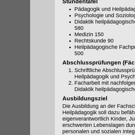
Stundentafel
Pädagogik und Heilpädag
Psychologie und Soziolo
Didaktik heilpädagogisc
580
Medizin 150
Rechtskunde 90
Heilpädagogische Fachpr
500
Abschlussprüfungen (Fäch
Schriftliche Abschlusspr
Heilpädagogik und Psycho
Facharbeit mit nachfolg
Didaktik heilpädagogisc
Ausbildungsziel
Die Ausbildung an der Fachsc
Heilpädagogik soll dazu befäh
eigenverantwortlich Kinder, 
erschwerten Lebenslagen durch
personalen und sozialen Integr