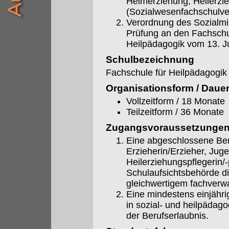
Heimerziehung, Heilerzi
(Sozialwesenfachschulv
Verordnung des Sozialmin
Prüfung an den Fachschu
Heilpädagogik vom 13. J
Schulbezeichnung
Fachschule für Heilpädagogik
Organisationsform / Daue
Vollzeitform / 18 Monate
Teilzeitform / 36 Monate
Zugangsvoraussetzunge
Eine abgeschlossene Beru
Erzieherin/Erzieher, Jug
Heilerziehungspflegerin/
Schulaufsichtsbehörde d
gleichwertigem fachverw
Eine mindestens einjährig
in sozial- und heilpädago
der Berufserlaubnis.