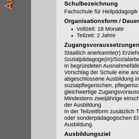
Schulbezeichnung
Fachschule für Heilpädagogik
Organisationsform / Daue
Vollzeit: 18 Monate
Teilzeit: 2 Jahre
Zugangsvoraussetzunge
Staatlich anerkannte(r) Erzieh
Sozialpädagoge(in)/Sozialarbei
In begründeten Ausnahmefäll
Vorschlag der Schule eine an
abgeschlossene Ausbildung i
sozialpflegerischen, pflegerisc
gleichwertige Zugangsvoraus
Mindestens zweijährige einsc
der Ausbildung
In der Teilzeitform zusätzlich 
oder sonderpädagogischen Ein
Ausbildung.
Ausbildungsziel