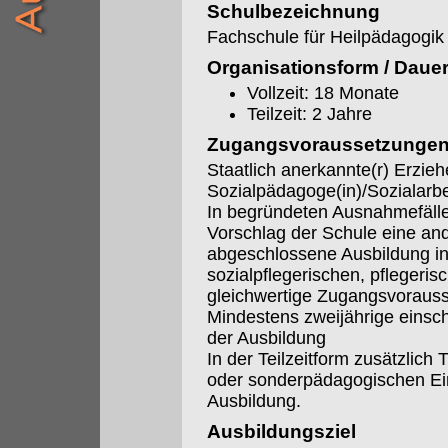
Schulbezeichnung
Fachschule für Heilpädagogik
Organisationsform / Daue
Vollzeit: 18 Monate
Teilzeit: 2 Jahre
Zugangsvoraussetzunge
Staatlich anerkannte(r) Erzieh
Sozialpädagoge(in)/Sozialarbei
In begründeten Ausnahmefäll
Vorschlag der Schule eine an
abgeschlossene Ausbildung i
sozialpflegerischen, pflegerisc
gleichwertige Zugangsvoraus
Mindestens zweijährige einsc
der Ausbildung
In der Teilzeitform zusätzlich 
oder sonderpädagogischen Ein
Ausbildung.
Ausbildungsziel