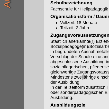
Schulbezeichnung
Fachschule für Heilpädagogik
Organisationsform / Daue
Vollzeit: 18 Monate
Teilzeit: 2 Jahre
Zugangsvoraussetzunge
Staatlich anerkannte(r) Erzieh
Sozialpädagoge(in)/Sozialarbei
In begründeten Ausnahmefäll
Vorschlag der Schule eine an
abgeschlossene Ausbildung i
sozialpflegerischen, pflegerisc
gleichwertige Zugangsvoraus
Mindestens zweijährige einsc
der Ausbildung
In der Teilzeitform zusätzlich 
oder sonderpädagogischen Ein
Ausbildung.
Ausbildungsziel