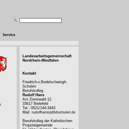
Service
Landesarbeitsgemeinschaft
Nordrhein-Westfalen
Kontakt
Friedrich-v.Bodelschwingh-
Schulen
Berufskolleg
Rudolf Hans
Am Zionswald 12
33617 Bielefeld
s
Tel.: 0521/144-3443
Mail:
rudolfhans(at)fvbschulen.de
Berufskolleg der Katholischen
Propsteigemeinde