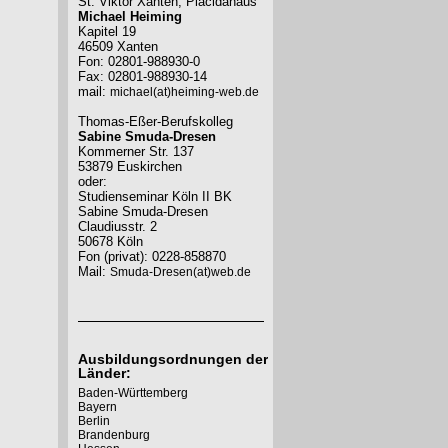
St. Viktor Xanten, Placidahaus
Michael Heiming
Kapitel 19
46509 Xanten
Fon: 02801-988930-0
Fax: 02801-988930-14
mail:
michael(at)heiming-web.de
Thomas-Eßer-Berufskolleg
Sabine Smuda-Dresen
Kommerner Str. 137
53879 Euskirchen
oder:
Studienseminar Köln II BK
Sabine Smuda-Dresen
Claudiusstr. 2
50678 Köln
Fon (privat): 0228-858870
Mail:
Smuda-Dresen(at)web.de
Ausbildungsordnungen der
Länder:
Baden-Württemberg
Bayern
Berlin
Brandenburg