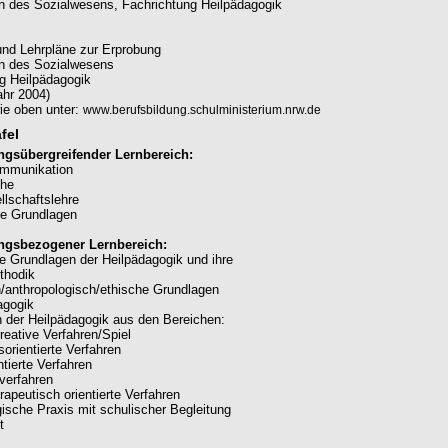
 des Sozialwesens, Fachrichtung Heilpädagogik
 und Lehrpläne zur Erprobung
n des Sozialwesens
g Heilpädagogik
hr 2004)
ie oben unter:
www.berufsbildung.schulministerium.nrw.de
fel
ngsübergreifender Lernbereich:
mmunikation
che
llschaftslehre
he Grundlagen
ngsbezogener Lernbereich:
e Grundlagen der Heilpädagogik und ihre
thodik
/anthropologisch/ethische Grundlagen
agogik
 der Heilpädagogik aus den Bereichen:
reative Verfahren/Spiel
orientierte Verfahren
ntierte Verfahren
verfahren
rapeutisch orientierte Verfahren
ische Praxis mit schulischer Begleitung
t