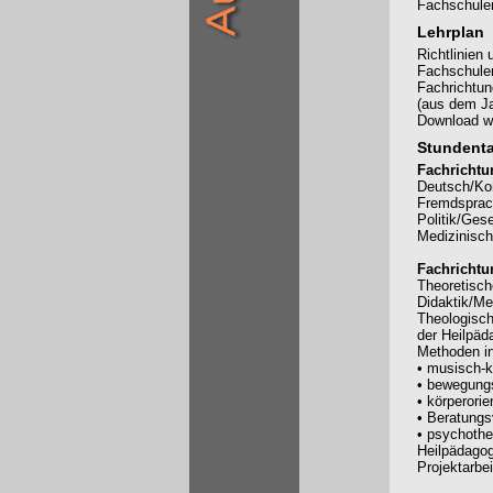
Fachschulen
Lehrplan
Richtlinien
Fachschule
Fachrichtun
(aus dem Ja
Download w
Stundenta
Fachrichtu
Deutsch/Ko
Fremdspra
Politik/Gese
Medizinisc
Fachrichtu
Theoretisch
Didaktik/Me
Theologisch
der Heilpäd
Methoden in
• musisch-k
• bewegungs
• körperorie
• Beratungs
• psychothe
Heilpädagog
Projektarbei