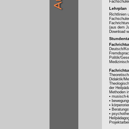
Fachschulen
Lehrplan
Richtlinien
Fachschule
Fachrichtun
(aus dem Ja
Download w
Stundenta
Fachrichtu
Deutsch/Ko
Fremdspra
Politik/Gese
Medizinisc
Fachrichtu
Theoretisch
Didaktik/Me
Theologisch
der Heilpäd
Methoden in
• musisch-k
• bewegungs
• körperorie
• Beratungs
• psychothe
Heilpädagog
Projektarbei