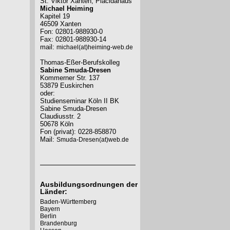
St. Viktor Xanten, Placidahaus
Michael Heiming
Kapitel 19
46509 Xanten
Fon: 02801-988930-0
Fax: 02801-988930-14
mail:
michael(at)heiming-web.de
Thomas-Eßer-Berufskolleg
Sabine Smuda-Dresen
Kommerner Str. 137
53879 Euskirchen
oder:
Studienseminar Köln II BK
Sabine Smuda-Dresen
Claudiusstr. 2
50678 Köln
Fon (privat): 0228-858870
Mail:
Smuda-Dresen(at)web.de
Ausbildungsordnungen der
Länder:
Baden-Württemberg
Bayern
Berlin
Brandenburg