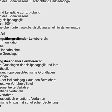
 des Sozialwesens, Fachrichtung Heilpädagogik
 und Lehrpläne zur Erprobung
n des Sozialwesens
g Heilpädagogik
hr 2004)
ie oben unter:
www.berufsbildung.schulministerium.nrw.de
fel
ngsübergreifender Lernbereich:
mmunikation
che
llschaftslehre
he Grundlagen
ngsbezogener Lernbereich:
e Grundlagen der Heilpädagogik und ihre
thodik
/anthropologisch/ethische Grundlagen
agogik
 der Heilpädagogik aus den Bereichen:
reative Verfahren/Spiel
orientierte Verfahren
ntierte Verfahren
verfahren
rapeutisch orientierte Verfahren
ische Praxis mit schulischer Begleitung
t