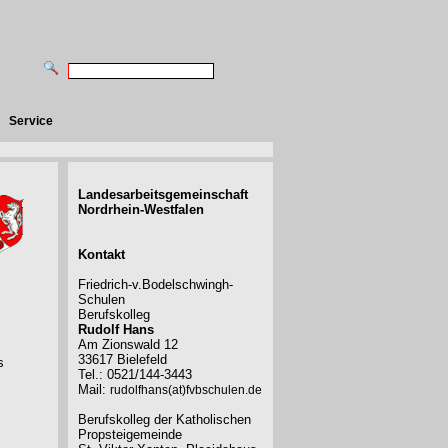
Service
Landesarbeitsgemeinschaft
Nordrhein-Westfalen
Kontakt
Friedrich-v.Bodelschwingh-
Schulen
Berufskolleg
Rudolf Hans
Am Zionswald 12
33617 Bielefeld
s
Tel.: 0521/144-3443
Mail:
rudolfhans(at)fvbschulen.de
Berufskolleg der Katholischen
Propsteigemeinde