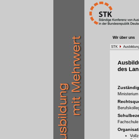
Wir über uns
STK
Ausbildun
Ausbil
des Lan
Zuständig
Ministerium
Rechtsque
Berufskoll
Schulbez
Fachschule 
Organisat
Voll