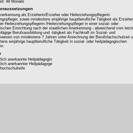
eit: 48 Monate
oraussetzungen
Anerkennung als Erzieherin/Erzieher oder Heilerziehungspflegerin
ngspfleger, sowie mindestens einjährige hauptberufliche Tätigkeit als Erzieher
er Heilerziehungspflegerin /Heilerziehungspfleger in einer sozial- oder
ischen Einrichtung nach der staatlichen Anerkennung - abweichend vom letzt
hlägige Berufsausbildung und -tätigkeit als Fachkraft im Sozial- und
wesen von mindestens 7 Jahren unter Anrechnung der Berufsfachschulzeit 
tens einjährige hauptberufliche Tätigkeit in sozial- oder heilpädagogischen
en.
s
tlich anerkannte Heilpädagogin
tlich anerkannter Heilpädagoge
hochschulreife