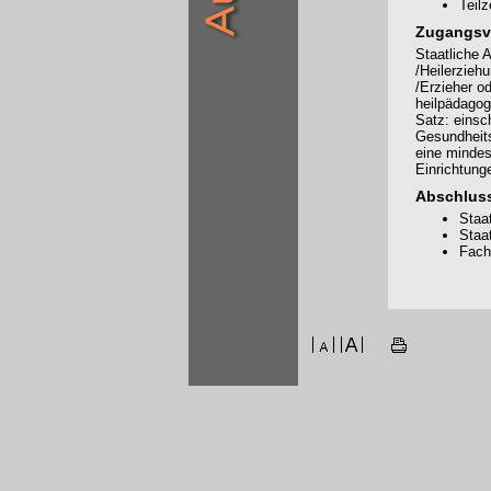
Teilz
Zugangsv
Staatliche 
/Heilerziehu
/Erzieher od
heilpädagog
Satz: einsc
Gesundheits
eine mindes
Einrichtung
Abschlus
Staa
Staa
Fach