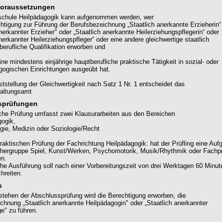
oraussetzungen
hschule Heilpädagogik kann aufgenommen werden, wer
chtigung zur Führung der Berufsbezeichnung „Staatlich anerkannte Erzieherin“
nerkannter Erzieher" oder „Staatlich anerkannte Heilerziehungspflegerin“ oder
nerkannter Heilerziehungspfleger“ oder eine andere gleichwertige staatlich
berufliche Qualifikation erworben und
ne mindestens einjährige hauptberufliche praktische Tätigkeit in sozial- oder
ogischen Einrichtungen ausgeübt hat.
ststellung der Gleichwertigkeit nach Satz 1 Nr. 1 entscheidet das
altungsamt
sprüfungen
liche Prüfung umfasst zwei Klausurarbeiten aus den Bereichen
gogik,
gie, Medizin oder Soziologie/Recht
praktischen Prüfung der Fachrichtung Heilpädagogik: hat der Prüfling eine Auf
hergruppe Spiel, Kunst/Werken, Psychomotorik, Musik/Rhythmik oder Fachp
en.
che Ausführung soll nach einer Vorbereitungszeit von drei Werktagen 60 Minut
hreiten.
s
tehen der Abschlussprüfung wird die Berechtigung erworben, die
chnung „Staatlich anerkannte Heilpädagogin" oder „Staatlich anerkannter
e" zu führen.