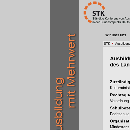
Wir über uns
STK
Ausbildun
Ausbil
des Lan
Zuständig
Kulturminis
Rechtsque
Verordnung 
Schulbez
Fachschule 
Organisat
Mindestens