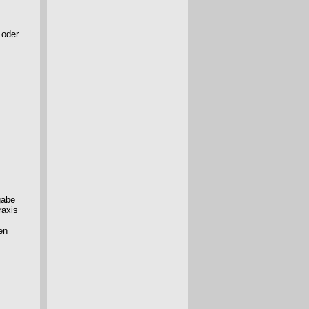
 oder
gabe
raxis
en