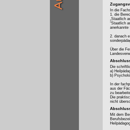
Zugangsv
In die Fac
1. die Bere
„Staatlich a
“Staatlich a
anerkannte 
2. danach ei
sonderpädag
Über die Fe
Landesverw
Abschlus
Die schrift
a) Heilpäda
b) Psycholo
In der fach
aus der Fäc
zu bearbeit
Die praktis
nicht übersc
Abschlus
Mit dem Bes
Berufsbezei
Heilpädagog