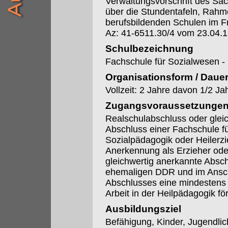
Verwaltungsvorschrift des Säc
über die Stundentafeln, Rahme
berufsbildenden Schulen im F
Az: 41-6511.30/4 vom 23.04.
Schulbezeichnung
Fachschule für Sozialwesen -
Organisationsform / Daue
Vollzeit: 2 Jahre davon 1/2 Ja
Zugangsvoraussetzunge
Realschulabschluss oder glei
Abschluss einer Fachschule f
Sozialpädagogik oder Heilerzi
Anerkennung als Erzieher oder
gleichwertig anerkannte Absch
ehemaligen DDR und im Ansch
Abschlusses eine mindestens ei
Arbeit in der Heilpädagogik förd
Ausbildungsziel
Befähigung, Kinder, Jugendli