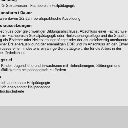
für Sozialwesen - Fachbereich Heilpädagogik
ionsform / Dauer
 Jahre davon 1/2 Jahr berufspraktische Ausbildung
oraussetzungen
schluss oder gleichwertiger Bildungsabschluss, Abschluss einer Fachschule 
 im Fachbereich Sozialpädagogik oder Heilerziehungspflege und die Staatlic
 als Erzieher oder Heilerziehungspfleger oder der als gleichwertig anerkannt
iner Erzieherausbildung der ehemaligen DDR und im Anschluss an den Erwe
usses eine mindestens einjährige Berufstätigkeit, die für die Arbeit in der
k förderlich ist.
gsziel
 Kinder, Jugendliche und Erwachsene mit Behinderungen, Störungen und
ffälligkeiten heilpädagogisch zu fördern.
s
tlich anerkannte Heilpädagogin
tlich anerkannter Heilpädagoge
hochschulreife