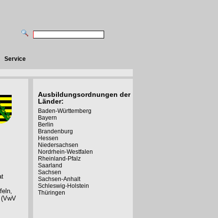
Service
Ausbildungsordnungen der
Länder:
Baden-Württemberg
Bayern
Berlin
Brandenburg
Hessen
Niedersachsen
Nordrhein-Westfalen
Rheinland-Pfalz
Saarland
Sachsen
at
Sachsen-Anhalt
Schleswig-Holstein
feln,
Thüringen
n (VwV