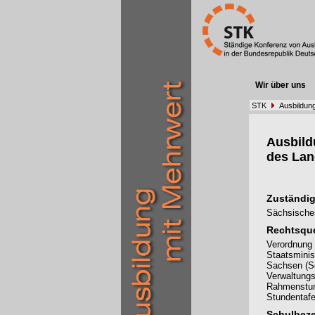
Wir über uns
STK
Ausbildun
Ausbil
des La
Zuständig
Sächsisches
Rechtsque
Verordnung 
Staatsminis
Sachsen (S
Verwaltungs
Rahmenstund
Stundentafe
Schulbez