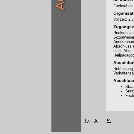
Fachschule 
Organisat
Vollzeit: 2
Zugangsv
Realschulab
Sozialwesen
Anerkennung
Abschluss e
eines Abschl
Heilpädagogi
Ausbildun
Befähigung,
Verhaltensau
Abschlus
Staa
Staa
Fach