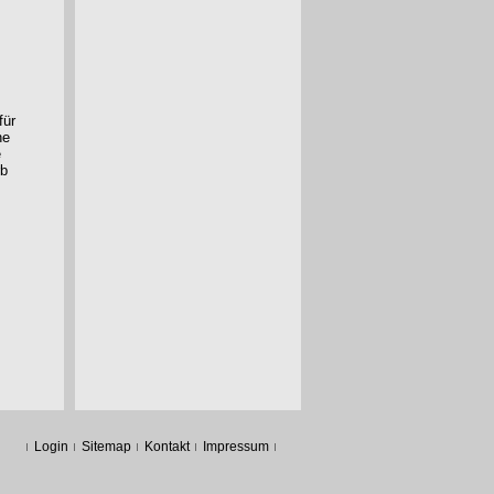
für
he
e
rb
Login
Sitemap
Kontakt
Impressum