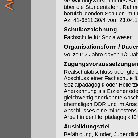
Verwaltungsvorschrift des Säc
über die Stundentafeln, Rahme
berufsbildenden Schulen im F
Az: 41-6511.30/4 vom 23.04.
Schulbezeichnung
Fachschule für Sozialwesen -
Organisationsform / Daue
Vollzeit: 2 Jahre davon 1/2 Ja
Zugangsvoraussetzunge
Realschulabschluss oder glei
Abschluss einer Fachschule f
Sozialpädagogik oder Heilerzi
Anerkennung als Erzieher oder
gleichwertig anerkannte Absch
ehemaligen DDR und im Ansch
Abschlusses eine mindestens ei
Arbeit in der Heilpädagogik förd
Ausbildungsziel
Befähigung, Kinder, Jugendli