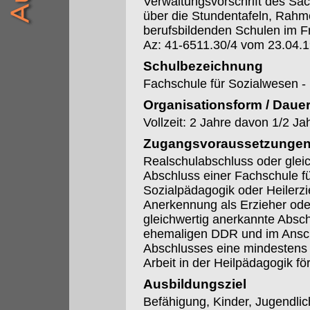
Verwaltungsvorschrift des Säc
über die Stundentafeln, Rahme
berufsbildenden Schulen im F
Az: 41-6511.30/4 vom 23.04.
Schulbezeichnung
Fachschule für Sozialwesen -
Organisationsform / Daue
Vollzeit: 2 Jahre davon 1/2 Ja
Zugangsvoraussetzunge
Realschulabschluss oder glei
Abschluss einer Fachschule f
Sozialpädagogik oder Heilerzi
Anerkennung als Erzieher oder
gleichwertig anerkannte Absch
ehemaligen DDR und im Ansch
Abschlusses eine mindestens ei
Arbeit in der Heilpädagogik förd
Ausbildungsziel
Befähigung, Kinder, Jugendli