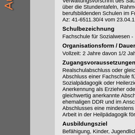
Verwaltungsvorschrift des Säc
über die Stundentafeln, Rahme
berufsbildenden Schulen im F
Az: 41-6511.30/4 vom 23.04.
Schulbezeichnung
Fachschule für Sozialwesen -
Organisationsform / Daue
Vollzeit: 2 Jahre davon 1/2 Ja
Zugangsvoraussetzunge
Realschulabschluss oder glei
Abschluss einer Fachschule f
Sozialpädagogik oder Heilerzi
Anerkennung als Erzieher oder
gleichwertig anerkannte Absch
ehemaligen DDR und im Ansch
Abschlusses eine mindestens ei
Arbeit in der Heilpädagogik förd
Ausbildungsziel
Befähigung, Kinder, Jugendli