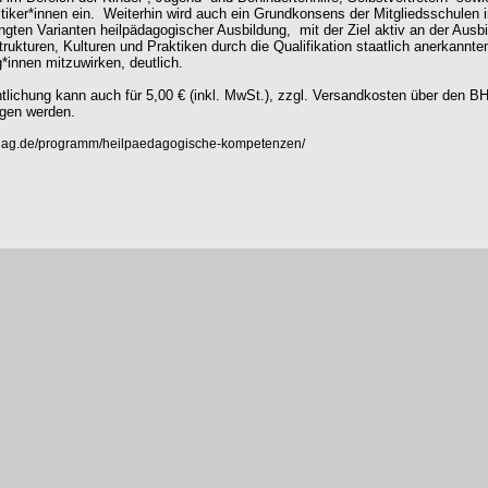
tiker*innen ein.
Weiterhin wird auch ein Grundkonsens der Mitgliedsschulen 
ingten Varianten heilpädagogischer Ausbildung,
mit der Ziel aktiv an der Ausb
trukturen, Kulturen und Praktiken durch die Qualifikation staatlich anerkannte
*innen mitzuwirken, deutlich.
ntlichung kann auch für 5,00 € (inkl. MwSt.), zzgl. Versandkosten über den B
gen werden.
erlag.de/programm/heilpaedagogische-kompetenzen/