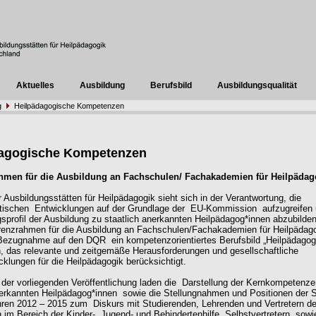
Aktuelles
Ausbildung
Berufsbild
Ausbildungsqualität
g
Heilpädagogische Kompetenzen
dagogische Kompetenzen
hmen für die Ausbildung an Fachschulen/ Fachakademien für Heilpädag
 Ausbildungsstätten für Heilpädagogik sieht sich in der Verantwortung, die
itischen
Entwicklungen auf der Grundlage der
EU-Kommission
aufzugreifen
gsprofil der Ausbildung zu staatlich anerkannten Heilpädagog*innen abzubilde
enzrahmen für die Ausbildung an Fachschulen/Fachakademien für Heilpädag
 Bezugnahme auf den DQR
ein kompetenzorientiertes Berufsbild „Heilpädagog
, das relevante und zeitgemäße Herausforderungen und gesellschaftliche
cklungen für die Heilpädagogik berücksichtigt
.
er vorliegenden Veröffentlichung laden die
Darstellung der Kernkompetenze
nerkannten Heilpädagog*innen
sowie die Stellungnahmen und Positionen der
hren 2012 – 2015 zum
Diskurs mit Studierenden, Lehrenden und Vertretern de
n im Bereich der Kinder-, Jugend- und Behindertenhilfe, Selbstvertretern
sowi