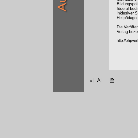
Bildungspoli
föderal bed
inklusiver S
Heilpädagog
Die Veröffe
Verlag bezo
http://bhpv