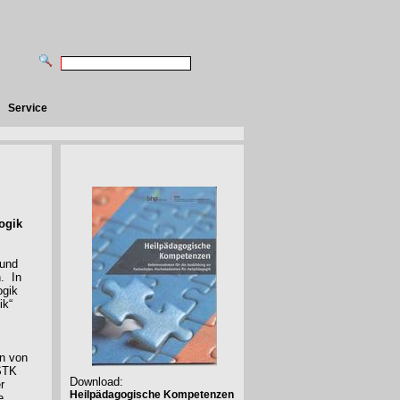
Service
ogik
 und
n.
In
ogik
ik“
n von
 STK
Download:
r
Heilpädagogische Kompetenzen
e