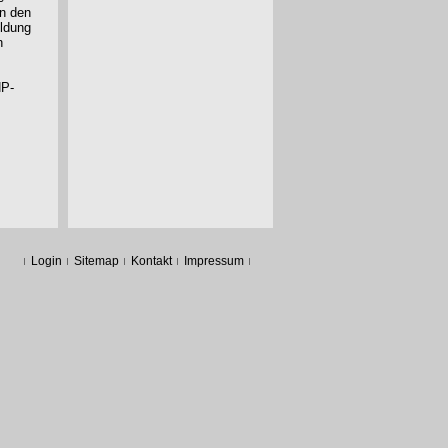
in den
ildung
n
HP-
Login
Sitemap
Kontakt
Impressum