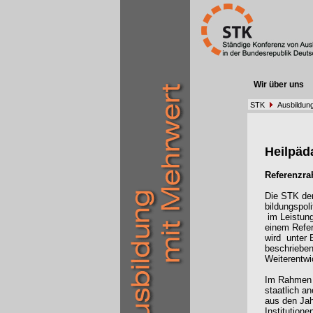
Wir über uns
STK
Ausbildun
Heilpä
Referenzra
Die STK der
bildungspol
im Leistun
einem Refer
wird
unter
beschrieben
Weiterentwi
Im Rahmen d
staatlich a
aus den Ja
Institutione