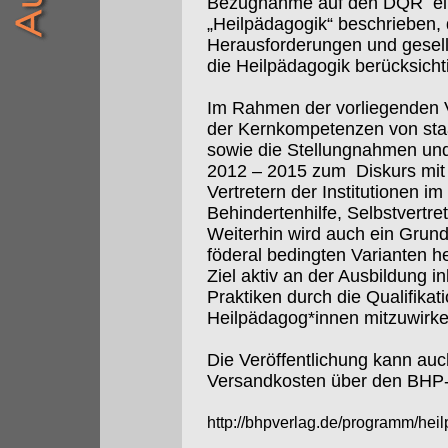
Bezugnahme auf den DQR
e
„Heilpädagogik“ beschrieben,
Herausforderungen und gesell
die Heilpädagogik berücksicht
Im Rahmen der vorliegenden V
der Kernkompetenzen von sta
sowie die Stellungnahmen un
2012 – 2015 zum
Diskurs mi
Vertretern der Institutionen i
Behindertenhilfe, Selbstvertre
Weiterhin wird auch ein Grun
föderal bedingten Varianten 
Ziel aktiv an der Ausbildung i
Praktiken durch die Qualifikat
Heilpädagog*innen mitzuwirken
Die Veröffentlichung kann auch 
Versandkosten über den BHP-
http://bhpverlag.de/programm/he