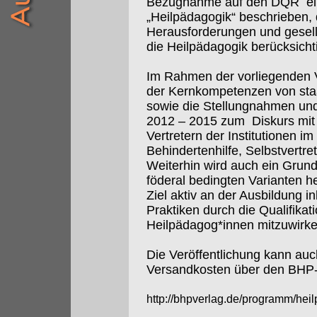
Bezugnahme auf den DQR
e
„Heilpädagogik“ beschrieben,
Herausforderungen und gesell
die Heilpädagogik berücksicht
Im Rahmen der vorliegenden V
der Kernkompetenzen von sta
sowie die Stellungnahmen un
2012 – 2015 zum
Diskurs mi
Vertretern der Institutionen i
Behindertenhilfe, Selbstvertre
Weiterhin wird auch ein Grun
föderal bedingten Varianten 
Ziel aktiv an der Ausbildung i
Praktiken durch die Qualifikat
Heilpädagog*innen mitzuwirken
Die Veröffentlichung kann auch 
Versandkosten über den BHP-
http://bhpverlag.de/programm/he