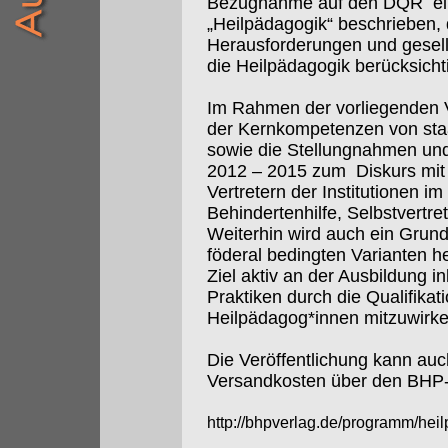
Bezugnahme auf den DQR
e
„Heilpädagogik“ beschrieben,
Herausforderungen und gesell
die Heilpädagogik berücksicht
Im Rahmen der vorliegenden V
der Kernkompetenzen von sta
sowie die Stellungnahmen un
2012 – 2015 zum
Diskurs mi
Vertretern der Institutionen i
Behindertenhilfe, Selbstvertre
Weiterhin wird auch ein Grun
föderal bedingten Varianten 
Ziel aktiv an der Ausbildung i
Praktiken durch die Qualifikat
Heilpädagog*innen mitzuwirken
Die Veröffentlichung kann auch 
Versandkosten über den BHP-
http://bhpverlag.de/programm/he