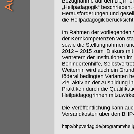
Bezugnahme auf den DQR
e
„Heilpädagogik“ beschrieben,
Herausforderungen und gesell
die Heilpädagogik berücksicht
Im Rahmen der vorliegenden V
der Kernkompetenzen von sta
sowie die Stellungnahmen un
2012 – 2015 zum
Diskurs mi
Vertretern der Institutionen i
Behindertenhilfe, Selbstvertre
Weiterhin wird auch ein Grun
föderal bedingten Varianten 
Ziel aktiv an der Ausbildung i
Praktiken durch die Qualifikat
Heilpädagog*innen mitzuwirken
Die Veröffentlichung kann auch 
Versandkosten über den BHP-
http://bhpverlag.de/programm/he