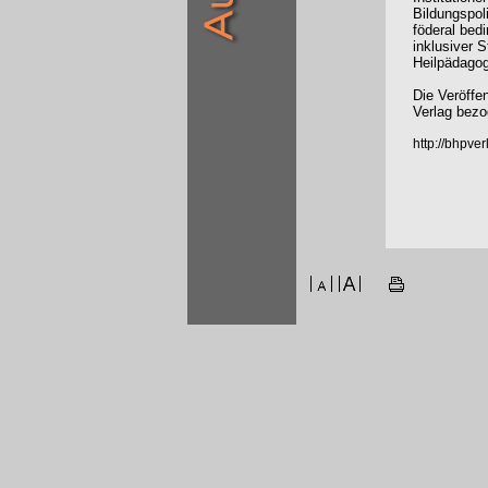
Bildungspoli
föderal bed
inklusiver S
Heilpädagog
Die Veröffe
Verlag bezo
http://bhpv