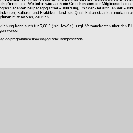
tiker*innen ein.
Weiterhin wird auch ein Grundkonsens der Mitgliedsschulen 
ingten Varianten heilpädagogischer Ausbildung,
mit der Ziel aktiv an der Ausb
trukturen, Kulturen und Praktiken durch die Qualifikation staatlich anerkannte
*innen mitzuwirken, deutlich.
ntlichung kann auch für 5,00 € (inkl. MwSt.), zzgl. Versandkosten über den B
gen werden.
erlag.de/programm/heilpaedagogische-kompetenzen/