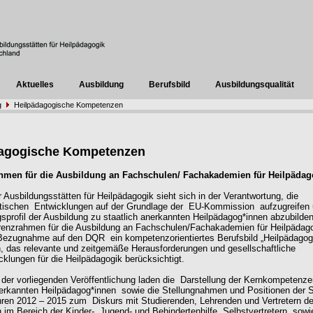
Aktuelles
Ausbildung
Berufsbild
Ausbildungsqualität
g
Heilpädagogische Kompetenzen
dagogische Kompetenzen
hmen für die Ausbildung an Fachschulen/ Fachakademien für Heilpädag
 Ausbildungsstätten für Heilpädagogik sieht sich in der Verantwortung, die
itischen
Entwicklungen auf der Grundlage der
EU-Kommission
aufzugreifen
gsprofil der Ausbildung zu staatlich anerkannten Heilpädagog*innen abzubilde
enzrahmen für die Ausbildung an Fachschulen/Fachakademien für Heilpädag
 Bezugnahme auf den DQR
ein kompetenzorientiertes Berufsbild „Heilpädagog
, das relevante und zeitgemäße Herausforderungen und gesellschaftliche
cklungen für die Heilpädagogik berücksichtigt
.
er vorliegenden Veröffentlichung laden die
Darstellung der Kernkompetenze
nerkannten Heilpädagog*innen
sowie die Stellungnahmen und Positionen der
hren 2012 – 2015 zum
Diskurs mit Studierenden, Lehrenden und Vertretern de
n im Bereich der Kinder-, Jugend- und Behindertenhilfe, Selbstvertretern
sowi