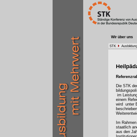
Wir über uns
STK
Ausbildun
Heilpä
Referenzra
Die STK der
bildungspol
im Leistun
einem Refer
wird
unter
beschrieben
Weiterentwi
Im Rahmen d
staatlich a
aus den Ja
Institutione