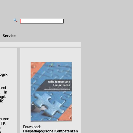
Service
ogik
 und
n.
In
ogik
ik“
n von
 STK
Download:
r
Heilpädagogische Kompetenzen
e