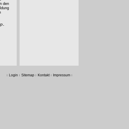
in den
ildung
n
HP-
Login
Sitemap
Kontakt
Impressum