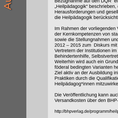
Bezugnahme auf den DQR
e
„Heilpädagogik“ beschrieben,
Herausforderungen und gesell
die Heilpädagogik berücksicht
Im Rahmen der vorliegenden V
der Kernkompetenzen von sta
sowie die Stellungnahmen un
2012 – 2015 zum
Diskurs mi
Vertretern der Institutionen i
Behindertenhilfe, Selbstvertre
Weiterhin wird auch ein Grun
föderal bedingten Varianten 
Ziel aktiv an der Ausbildung i
Praktiken durch die Qualifikat
Heilpädagog*innen mitzuwirken
Die Veröffentlichung kann auch 
Versandkosten über den BHP-
http://bhpverlag.de/programm/he