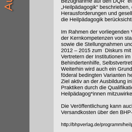
Bezugnahme auf den DQR
e
„Heilpädagogik“ beschrieben,
Herausforderungen und gesell
die Heilpädagogik berücksicht
Im Rahmen der vorliegenden V
der Kernkompetenzen von sta
sowie die Stellungnahmen un
2012 – 2015 zum
Diskurs mi
Vertretern der Institutionen i
Behindertenhilfe, Selbstvertre
Weiterhin wird auch ein Grun
föderal bedingten Varianten 
Ziel aktiv an der Ausbildung i
Praktiken durch die Qualifikat
Heilpädagog*innen mitzuwirken
Die Veröffentlichung kann auch 
Versandkosten über den BHP-
http://bhpverlag.de/programm/he