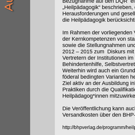
Bezugnahme auf den DQR
e
„Heilpädagogik“ beschrieben,
Herausforderungen und gesell
die Heilpädagogik berücksicht
Im Rahmen der vorliegenden V
der Kernkompetenzen von sta
sowie die Stellungnahmen un
2012 – 2015 zum
Diskurs mi
Vertretern der Institutionen i
Behindertenhilfe, Selbstvertre
Weiterhin wird auch ein Grun
föderal bedingten Varianten 
Ziel aktiv an der Ausbildung i
Praktiken durch die Qualifikat
Heilpädagog*innen mitzuwirken
Die Veröffentlichung kann auch 
Versandkosten über den BHP-
http://bhpverlag.de/programm/he