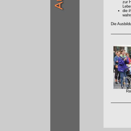
zur 
Lebe
die 
wahr
Die Ausbild
Ravensbur