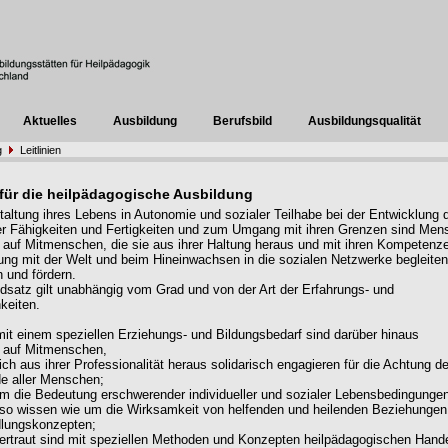
Aktuelles
Ausbildung
Berufsbild
Ausbildungsqualität
g
Leitlinien
n für die heilpädagogische Ausbildung
taltung ihres Lebens in Autonomie und sozialer Teilhabe bei der Entwicklung 
her Fähigkeiten und Fertigkeiten und zum Umgang mit ihren Grenzen sind Me
auf Mitmenschen, die sie aus ihrer Haltung heraus und mit ihren Kompetenze
ng mit der Welt und beim Hineinwachsen in die sozialen Netzwerke begleiten
n und fördern.
dsatz gilt unabhängig vom Grad und von der Art der Erfahrungs- und
keiten.
t einem speziellen Erziehungs- und Bildungsbedarf sind darüber hinaus
 auf Mitmenschen,
ich aus ihrer Professionalität heraus solidarisch engagieren für die Achtung de
e aller Menschen;
um die Bedeutung erschwerender individueller und sozialer Lebensbedingunge
so wissen wie um die Wirksamkeit von helfenden und heilenden Beziehungen
lungskonzepten;
vertraut sind mit speziellen Methoden und Konzepten heilpädagogischen Hand