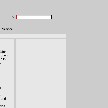
Service
dafür
nschen
n in
,
r
n
 und
elns