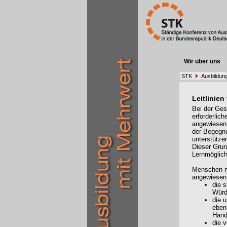
Wir über uns
STK
Ausbildun
Leitlinie
Bei der Ges
erforderlic
angewiesen 
der Begegnu
unterstütze
Dieser Grun
Lernmöglich
Menschen mi
angewiesen
die s
Würd
die 
eben
Hand
die 