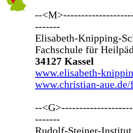
--<M>---------------------
-------
Elisabeth-Knipping-Sc
Fachschule für Heilpä
34127 Kassel
www.elisabeth-knippin
www.christian-aue.de/
--<G>---------------------
-------
Rudolf-Steiner-Institut