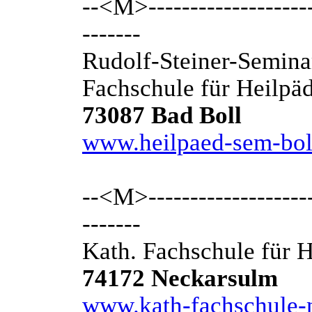
--<M>---------------------
-------
Rudolf-Steiner-Semina
Fachschule für Heilpä
73087 Bad Boll
www.heilpaed-sem-bol
--<M>---------------------
-------
Kath. Fachschule für 
74172 Neckarsulm
www.kath-fachschule-