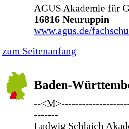
AGUS Akademie für Ge
16816 Neuruppin
www.agus.de/fachschu
zum Seitenanfang
Baden-Württemb
--<M>---------------------
-------
Ludwig Schlaich Aka