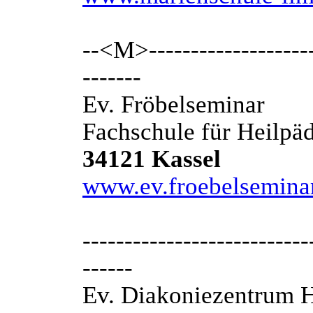
--<M>---------------------
-------
Ev. Fröbelseminar
Fachschule für Heilpä
34121 Kassel
www.ev.froebelseminar
---------------------------
------
Ev. Diakoniezentrum H