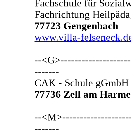
Fachschule für Sozial
Fachrichtung Heilpäd
77723 Gengenbach
www.villa-felseneck.d
--<G>---------------------
-------
CAK - Schule gGmbH
77736 Zell am Harme
--<M>---------------------
-------