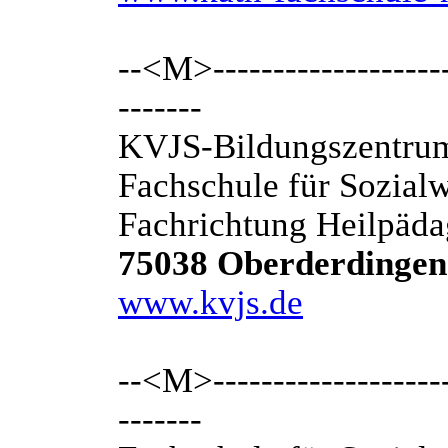
--<M>---------------------
-------
KVJS-Bildungszentrum
Fachschule für Sozial
Fachrichtung Heilpäd
75038 Oberderdingen
www.kvjs.de
--<M>---------------------
-------