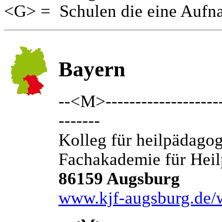
<G> = Schulen die eine Aufn
Bayern
--<M>---------------------
-------
Kolleg für heilpädago
Fachakademie für Hei
86159 Augsburg
www.kjf-augsburg.de/w