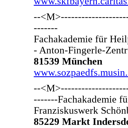
www.skfbayern.caritas
--<M>---------------------
-------
Fachakademie für Hei
- Anton-Fingerle-Zent
81539 München
www.sozpaedfs.musin.
--<M>---------------------
-------Fachakademie f
Franziskuswerk Schön
85229 Markt Indersd