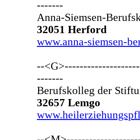
-------
Anna-Siemsen-Berufsk
32051 Herford
www.anna-siemsen-ber
--<G>---------------------
-------
Berufskolleg der Stift
32657 Lemgo
www.heilerziehungspfl
--<M>---------------------