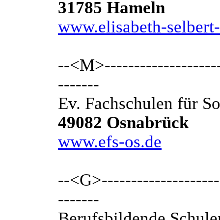
31785 Hameln
www.elisabeth-selbert-
--<M>---------------------
-------
Ev. Fachschulen für S
49082 Osnabrück
www.efs-os.de
--<G>---------------------
-------
Berufsbildende Schule