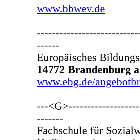
www.bbwev.de
---------------------------
------
Europäisches Bildungsw
14772 Brandenburg a
www.ebg.de/angebotbr
---<G>--------------------
-------
Fachschule für Sozial