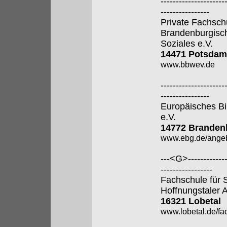
---------------------
----------------
Private Fachsch
Brandenburgisch
Soziales e.V.
14471 Potsdam
www.bbwev.de
---------------------
----------------
Europäisches Bi
e.V.
14772 Brandenb
www.ebg.de/angeb
---<G>--------------
-----------------
Fachschule für 
Hoffnungstaler A
16321 Lobetal
www.lobetal.de/fa