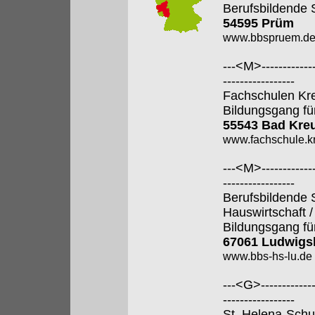
Berufsbildende 
54595 Prüm
www.bbspruem.d
---<M>--------------
-----------------
Fachschulen Kr
Bildungsgang fü
55543 Bad Kre
www.fachschule.k
---<M>--------------
-----------------
Berufsbildende 
Hauswirtschaft 
Bildungsgang fü
67061 Ludwigs
www.bbs-hs-lu.de
---<G>--------------
-----------------
St. Helena-Schul