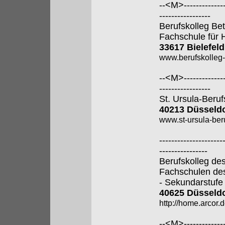
--<M>---------------
-----------------
Berufskolleg Bet
Fachschule für 
33617 Bielefeld
www.berufskolleg-
--<M>---------------
-----------------
St. Ursula-Beru
40213 Düsseldo
www.st-ursula-beru
---------------------
----------------
Berufskolleg de
Fachschulen de
- Sekundarstufe I
40625 Düsseldo
http://home.arcor.d
--<M>---------------