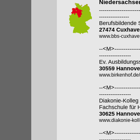
Niedersachse
---------------------
----------------
Berufsbildende 
27474 Cuxhave
www.bbs-cuxhave
--<M>---------------
-----------------
Ev. Ausbildungss
30559 Hannove
www.birkenhof.de/f
--<M>---------------
-----------------
Diakonie-Kolle
Fachschule für 
30625 Hannove
www.diakonie-kol
--<M>---------------
-----------------