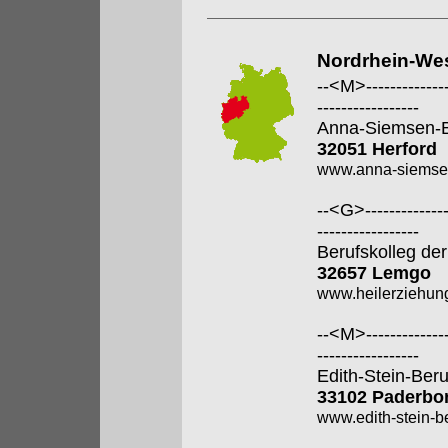
Nordrhein-Wes
--<M>---------------
-----------------
Anna-Siemsen-B
32051 Herford
www.anna-siemsen
--<G>---------------
-----------------
Berufskolleg der
32657 Lemgo
www.heilerziehung
--<M>---------------
-----------------
Edith-Stein-Ber
33102 Paderbo
www.edith-stein-b