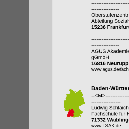
---------------------
----------------
Oberstufenzent
Abteilung Sozia
15236 Frankfur
---------------------
----------------
AGUS Akademie 
gGmbH
16816 Neurupp
www.agus.de/fach
Baden-Württe
--<M>---------------
-----------------
Ludwig Schlaic
Fachschule für 
71332 Waiblin
www.LSAK.de