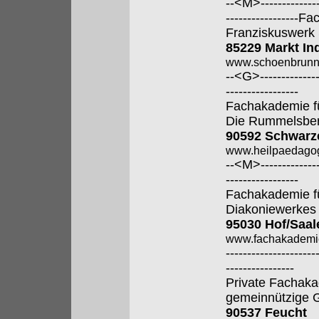
--<M>---------------
----------------
Franziskuswerk
85229 Markt In
www.schoenbrunn
--<G>---------------
-----------------
Fachakademie f
Die Rummelsber
90592 Schwarz
www.heilpaedagog
--<M>---------------
-----------------
Fachakademie fü
Diakoniewerkes
95030 Hof/Saal
www.fachakademi
---------------------
----------------
Private Fachaka
gemeinnützige
90537 Feucht