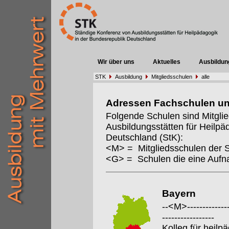
Wir über uns
Aktuelles
Ausbildun
STK
Ausbildung
Mitgliedsschulen
alle
Adressen Fachschulen u
Folgende Schulen sind Mitgli
Ausbildungsstätten für Heilpä
Deutschland (StK):
<M> = Mitgliedsschulen der 
<G> = Schulen die eine Auf
Bayern
--<M>---------------
-----------------
Kolleg für heil