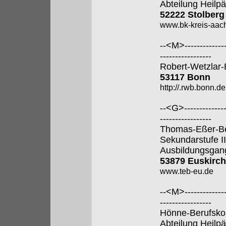
Abteilung Heilp
52222 Stolberg
www.bk-kreis-aac
--<M>---------------
-----------------
Robert-Wetzlar-
53117 Bonn
http://.rwb.bonn.de
--<G>---------------
-----------------
Thomas-Eßer-Ber
Sekundarstufe II
Ausbildungsgan
53879 Euskirc
www.teb-eu.de
--<M>---------------
-----------------
Hönne-Berufsko
Abteilung Heilp