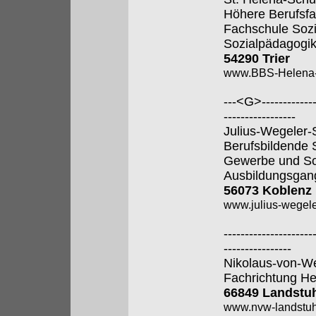
Höhere Berufsfa
Fachschule Sozi
Sozialpädagogik
54290 Trier
www.BBS-Helena-T
---<G>--------------
-----------------
Julius-Wegeler-
Berufsbildende S
Gewerbe und So
Ausbildungsgan
56073 Koblenz
www.julius-wegele
---------------------
----------------
Nikolaus-von-W
Fachrichtung He
66849 Landstu
www.nvw-landstuh