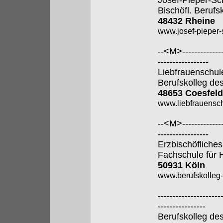
Josef-Pieper-Sc
Bischöfl. Berufs
48432 Rheine
www.josef-pieper-
--<M>---------------
-----------------
Liebfrauenschul
Berufskolleg de
48653 Coesfeld
www.liebfrauensch
--<M>---------------
-----------------
Erzbischöfliches
Fachschule für 
50931 Köln
www.berufskolleg-
---------------------
----------------
Berufskolleg de