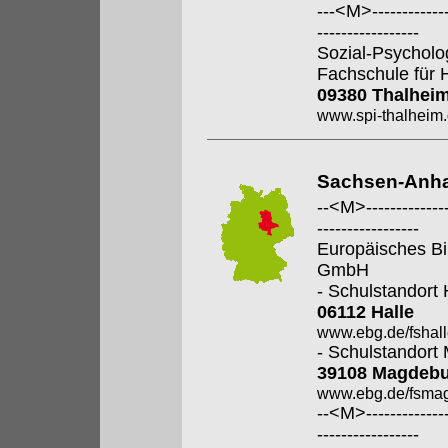
---<M>--------------
-----------------
Sozial-Psycholo
Fachschule für 
09380 Thalhei
www.spi-thalheim
Sachsen-Anha
--<M>---------------
-----------------
Europäisches Bi
GmbH
- Schulstandort 
06112 Halle
www.ebg.de/fshall
- Schulstandort
39108 Magdeb
www.ebg.de/fsmag
--<M>---------------
-----------------