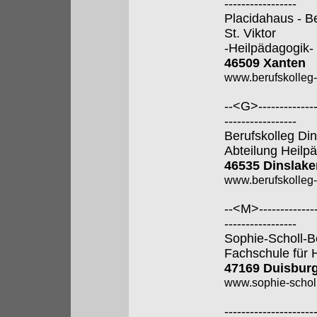
-----------------
Placidahaus - B
St. Viktor
-Heilpädagogik-
46509 Xanten
www.berufskolleg
--<G>---------------
-----------------
Berufskolleg Di
Abteilung Heilp
46535 Dinslake
www.berufskolleg-
--<M>---------------
-----------------
Sophie-Scholl-B
Fachschule für 
47169 Duisbur
www.sophie-scholl
---------------------