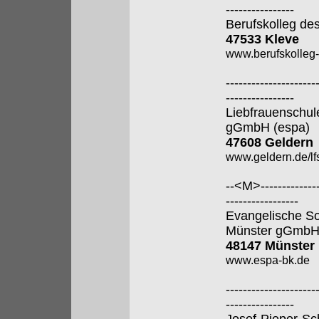
----------------
Berufskolleg de
47533 Kleve
www.berufskolleg-
---------------------
----------------
Liebfrauenschul
gGmbH (espa)
47608 Geldern
www.geldern.de/lfs
--<M>---------------
-----------------
Evangelische So
Münster gGmb
48147 Münster
www.espa-bk.de
---------------------
----------------