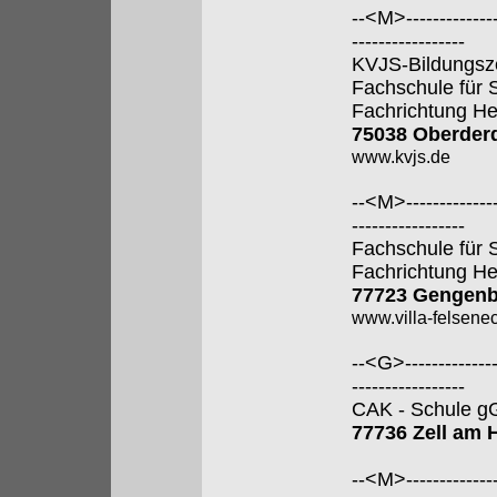
--<M>---------------
-----------------
KVJS-Bildungsz
Fachschule für 
Fachrichtung He
75038 Oberder
www.kvjs.de
--<M>---------------
-----------------
Fachschule für 
Fachrichtung He
77723 Gengen
www.villa-felsene
--<G>---------------
-----------------
CAK - Schule 
77736 Zell am
--<M>---------------