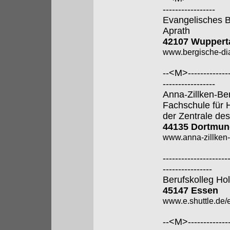
-----------------
Evangelisches B
Aprath
42107 Wuppert
www.bergische-di
--<M>---------------
-----------------
Anna-Zillken-Be
Fachschule für 
der Zentrale des
44135 Dortmun
www.anna-zillken-
---------------------
----------------
Berufskolleg Ho
45147 Essen
www.e.shuttle.de/
--<M>---------------