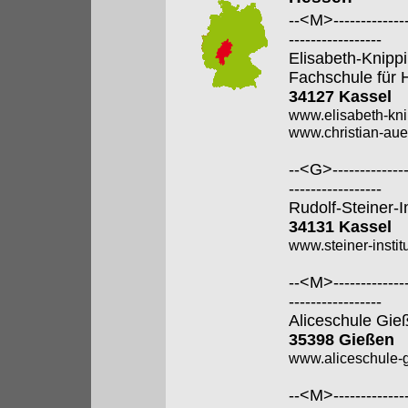
--<M>---------------
-----------------
Elisabeth-Knipp
Fachschule für 
34127 Kassel
www.elisabeth-kni
www.christian-aue
--<G>---------------
-----------------
Rudolf-Steiner-I
34131 Kassel
www.steiner-institu
--<M>---------------
-----------------
Aliceschule Gie
35398 Gießen
www.aliceschule-g
--<M>---------------