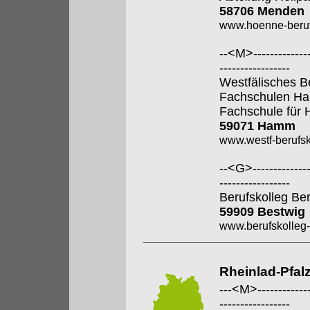
58706 Menden
www.hoenne-beruf
--<M>---------------
-----------------
Westfälisches B
Fachschulen H
Fachschule für 
59071 Hamm
www.westf-berufsk
--<G>---------------
-----------------
Berufskolleg Be
59909 Bestwig
www.berufskolleg-
Rheinlad-Pfal
---<M>--------------
-----------------