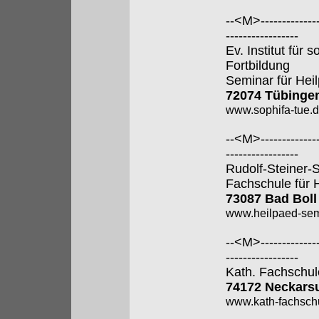
--<M>---------------
-----------------
Ev. Institut für
Fortbildung
Seminar für Hei
72074 Tübinge
www.sophifa-tue.
--<M>---------------
-----------------
Rudolf-Steiner-
Fachschule für 
73087 Bad Boll
www.heilpaed-sem
--<M>---------------
-----------------
Kath. Fachschul
74172 Neckars
www.kath-fachsch