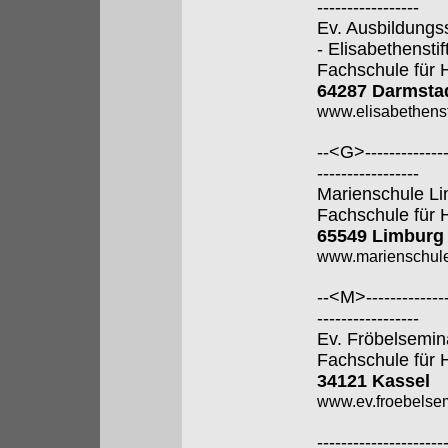
-----------------
Ev. Ausbildungs
- Elisabethenstift
Fachschule für 
64287 Darmsta
www.elisabethenst
--<G>---------------
-----------------
Marienschule L
Fachschule für 
65549 Limburg
www.marienschule
--<M>---------------
-----------------
Ev. Fröbelsemin
Fachschule für 
34121 Kassel
www.ev.froebelsem
---------------------