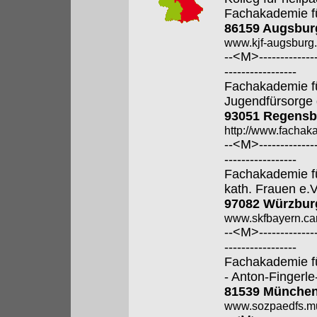
Fachakademie f
86159 Augsbur
www.kjf-augsburg.
--<M>---------------
-----------------
Fachakademie fü
Jugendfürsorge 
93051 Regensb
http://www.fachak
--<M>---------------
-----------------
Fachakademie fü
kath. Frauen e.V
97082 Würzbur
www.skfbayern.car
--<M>---------------
-----------------
Fachakademie f
- Anton-Fingerle
81539 Münche
www.sozpaedfs.m