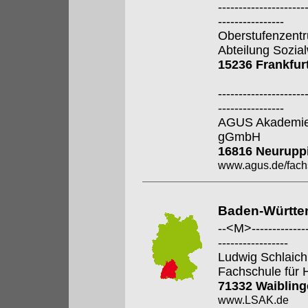
---------------------
----------------
Oberstufenzent
Abteilung Sozia
15236 Frankfur
---------------------
----------------
AGUS Akademie 
gGmbH
16816 Neurupp
www.agus.de/fach
Baden-Württe
--<M>---------------
-----------------
Ludwig Schlaic
Fachschule für 
71332 Waiblin
www.LSAK.de