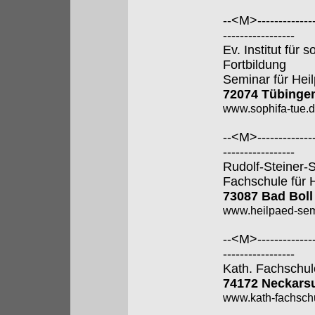
--<M>---------------
-----------------
Ev. Institut für
Fortbildung
Seminar für Hei
72074 Tübinge
www.sophifa-tue.
--<M>---------------
-----------------
Rudolf-Steiner-
Fachschule für 
73087 Bad Boll
www.heilpaed-sem
--<M>---------------
-----------------
Kath. Fachschul
74172 Neckars
www.kath-fachsch