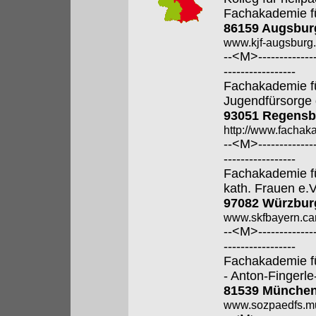
Fachakademie f
86159 Augsbur
www.kjf-augsburg.
--<M>---------------
-----------------
Fachakademie fü
Jugendfürsorge 
93051 Regensb
http://www.fachak
--<M>---------------
-----------------
Fachakademie fü
kath. Frauen e.V
97082 Würzbur
www.skfbayern.car
--<M>---------------
-----------------
Fachakademie f
- Anton-Fingerle
81539 Münche
www.sozpaedfs.m