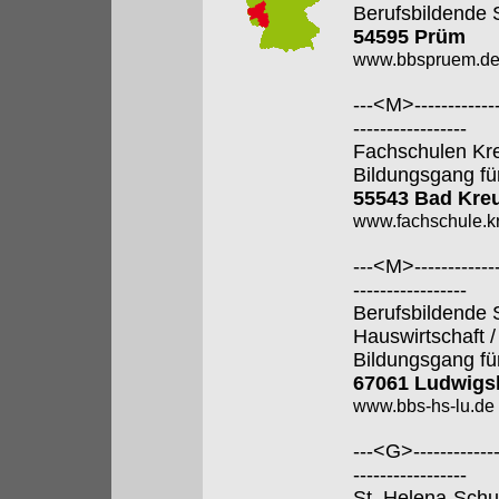
Berufsbildende 
54595 Prüm
www.bbspruem.d
---<M>--------------
-----------------
Fachschulen Kr
Bildungsgang fü
55543 Bad Kre
www.fachschule.k
---<M>--------------
-----------------
Berufsbildende 
Hauswirtschaft 
Bildungsgang fü
67061 Ludwigs
www.bbs-hs-lu.de
---<G>--------------
-----------------
St. Helena-Schul