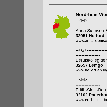
Nordrhein-Wes
--<M>---------------
-----------------
Anna-Siemsen-B
32051 Herford
www.anna-siemsen
--<G>---------------
-----------------
Berufskolleg der
32657 Lemgo
www.heilerziehung
--<M>---------------
-----------------
Edith-Stein-Ber
33102 Paderbo
www.edith-stein-b