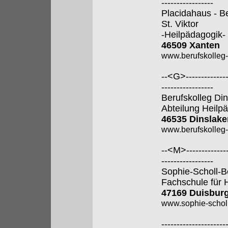
-----------------
Placidahaus - B
St. Viktor
-Heilpädagogik-
46509 Xanten
www.berufskolleg
--<G>---------------
-----------------
Berufskolleg Di
Abteilung Heilp
46535 Dinslake
www.berufskolleg-
--<M>---------------
-----------------
Sophie-Scholl-B
Fachschule für 
47169 Duisbur
www.sophie-scholl
---------------------