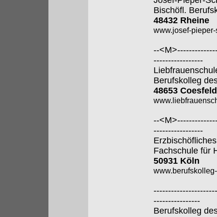
Josef-Pieper-Sc
Bischöfl. Berufs
48432 Rheine
www.josef-pieper-
--<M>---------------
-----------------
Liebfrauenschul
Berufskolleg de
48653 Coesfeld
www.liebfrauensch
--<M>---------------
-----------------
Erzbischöfliches
Fachschule für 
50931 Köln
www.berufskolleg-
---------------------
----------------
Berufskolleg de