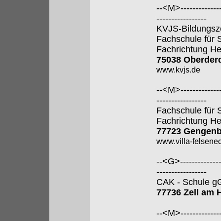
--<M>---------------
-----------------
KVJS-Bildungsz
Fachschule für 
Fachrichtung He
75038 Oberder
www.kvjs.de
--<M>---------------
-----------------
Fachschule für 
Fachrichtung He
77723 Gengen
www.villa-felsene
--<G>---------------
-----------------
CAK - Schule 
77736 Zell am
--<M>---------------