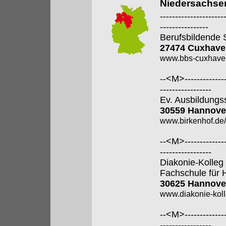
Niedersachse
---------------------
----------------
Berufsbildende 
27474 Cuxhave
www.bbs-cuxhave
--<M>---------------
-----------------
Ev. Ausbildungss
30559 Hannove
www.birkenhof.de/f
--<M>---------------
-----------------
Diakonie-Kolle
Fachschule für 
30625 Hannove
www.diakonie-kol
--<M>---------------
-----------------