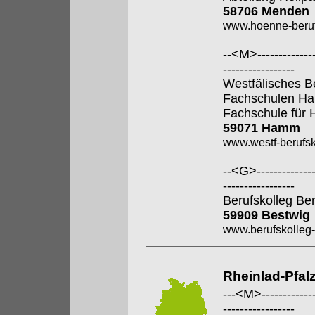
58706 Menden
www.hoenne-beruf
--<M>---------------
-----------------
Westfälisches B
Fachschulen H
Fachschule für 
59071 Hamm
www.westf-berufsk
--<G>---------------
-----------------
Berufskolleg Be
59909 Bestwig
www.berufskolleg-
Rheinlad-Pfal
---<M>--------------
-----------------