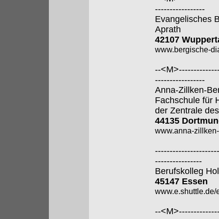
-----------------
Evangelisches B
Aprath
42107 Wuppert
www.bergische-di
--<M>---------------
-----------------
Anna-Zillken-Be
Fachschule für 
der Zentrale des
44135 Dortmun
www.anna-zillken-
---------------------
----------------
Berufskolleg Ho
45147 Essen
www.e.shuttle.de/
--<M>---------------