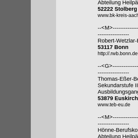
Abteilung Heilp
52222 Stolberg
www.bk-kreis-aac
--<M>---------------
-----------------
Robert-Wetzlar-
53117 Bonn
http://.rwb.bonn.de
--<G>---------------
-----------------
Thomas-Eßer-Ber
Sekundarstufe II
Ausbildungsgan
53879 Euskirc
www.teb-eu.de
--<M>---------------
-----------------
Hönne-Berufsko
Abteilung Heilp