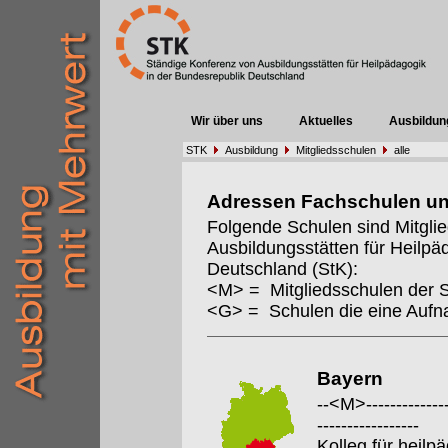
Wir über uns
Aktuelles
Ausbildun
STK
Ausbildung
Mitgliedsschulen
alle
Adressen Fachschulen u
Folgende Schulen sind Mitgli
Ausbildungsstätten für Heilpä
Deutschland (StK):
<M> = Mitgliedsschulen der 
<G> = Schulen die eine Auf
Bayern
--<M>---------------
-----------------
Kolleg für heil