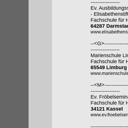
-----------------
Ev. Ausbildungs
- Elisabethenstift
Fachschule für 
64287 Darmsta
www.elisabethenst
--<G>---------------
-----------------
Marienschule L
Fachschule für 
65549 Limburg
www.marienschule
--<M>---------------
-----------------
Ev. Fröbelsemin
Fachschule für 
34121 Kassel
www.ev.froebelsem
---------------------