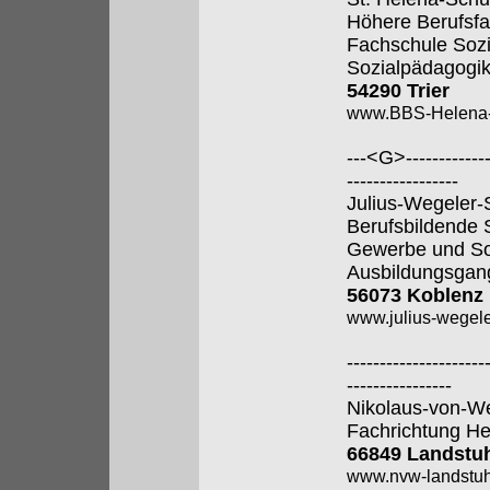
Höhere Berufsfa
Fachschule Sozi
Sozialpädagogik
54290 Trier
www.BBS-Helena-T
---<G>--------------
-----------------
Julius-Wegeler-
Berufsbildende S
Gewerbe und So
Ausbildungsgan
56073 Koblenz
www.julius-wegele
---------------------
----------------
Nikolaus-von-W
Fachrichtung He
66849 Landstu
www.nvw-landstuh