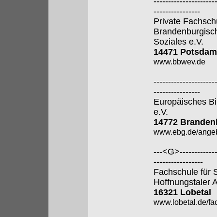
---------------------
----------------
Private Fachsch
Brandenburgisch
Soziales e.V.
14471 Potsdam
www.bbwev.de
---------------------
----------------
Europäisches Bi
e.V.
14772 Brandenb
www.ebg.de/angeb
---<G>--------------
-----------------
Fachschule für 
Hoffnungstaler A
16321 Lobetal
www.lobetal.de/fa