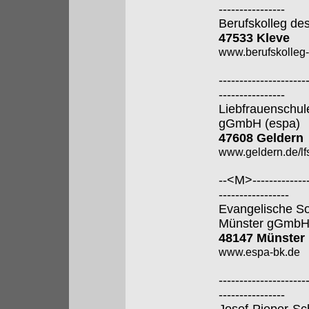
----------------
Berufskolleg de
47533 Kleve
www.berufskolleg-
---------------------
----------------
Liebfrauenschul
gGmbH (espa)
47608 Geldern
www.geldern.de/lfs
--<M>---------------
-----------------
Evangelische So
Münster gGmb
48147 Münster
www.espa-bk.de
---------------------
----------------