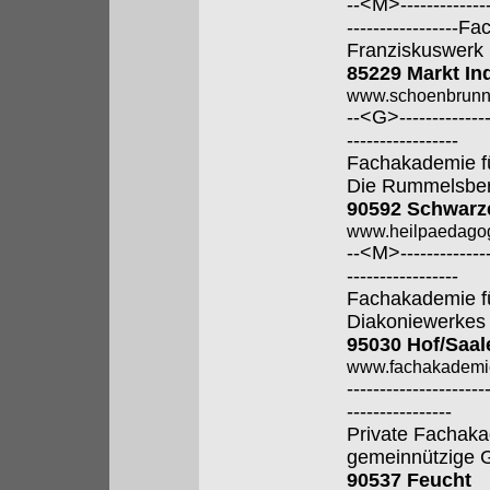
--<M>---------------
----------------
Franziskuswerk
85229 Markt In
www.schoenbrunn
--<G>---------------
-----------------
Fachakademie f
Die Rummelsber
90592 Schwarz
www.heilpaedagog
--<M>---------------
-----------------
Fachakademie fü
Diakoniewerkes
95030 Hof/Saal
www.fachakademi
---------------------
----------------
Private Fachaka
gemeinnützige
90537 Feucht