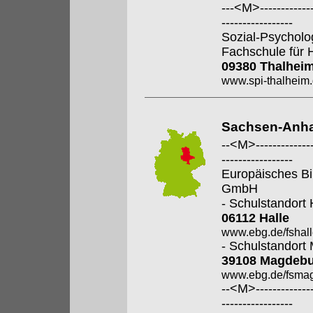
---<M>--------------
-----------------
Sozial-Psycholo
Fachschule für 
09380 Thalhei
www.spi-thalheim
Sachsen-Anha
--<M>---------------
-----------------
Europäisches Bi
GmbH
- Schulstandort 
06112 Halle
www.ebg.de/fshall
- Schulstandort
39108 Magdeb
www.ebg.de/fsmag
--<M>---------------
-----------------