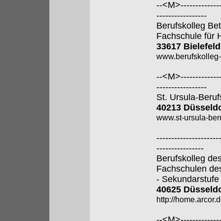
--<M>---------------
-----------------
Berufskolleg Bet
Fachschule für 
33617 Bielefeld
www.berufskolleg-
--<M>---------------
-----------------
St. Ursula-Beru
40213 Düsseldo
www.st-ursula-beru
---------------------
----------------
Berufskolleg de
Fachschulen de
- Sekundarstufe I
40625 Düsseldo
http://home.arcor.d
--<M>---------------