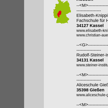
--<M>---------------
-----------------
Elisabeth-Knipp
Fachschule für 
34127 Kassel
www.elisabeth-kni
www.christian-aue
--<G>---------------
-----------------
Rudolf-Steiner-I
34131 Kassel
www.steiner-institu
--<M>---------------
-----------------
Aliceschule Gie
35398 Gießen
www.aliceschule-g
--<M>---------------