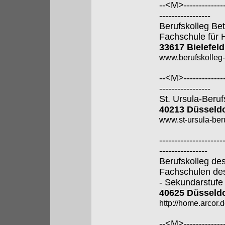
--<M>---------------
-----------------
Berufskolleg Bet
Fachschule für 
33617 Bielefeld
www.berufskolleg-
--<M>---------------
-----------------
St. Ursula-Beru
40213 Düsseldo
www.st-ursula-beru
---------------------
----------------
Berufskolleg de
Fachschulen de
- Sekundarstufe I
40625 Düsseldo
http://home.arcor.d
--<M>---------------