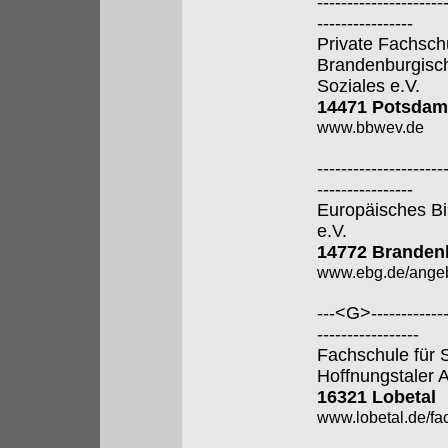
---------------------
----------------
Private Fachsch
Brandenburgisch
Soziales e.V.
14471 Potsdam
www.bbwev.de
---------------------
----------------
Europäisches Bi
e.V.
14772 Brandenb
www.ebg.de/angeb
---<G>--------------
-----------------
Fachschule für 
Hoffnungstaler A
16321 Lobetal
www.lobetal.de/fa