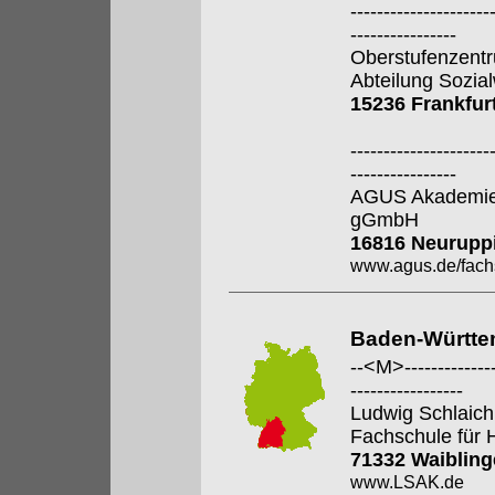
---------------------
----------------
Oberstufenzent
Abteilung Sozia
15236 Frankfur
---------------------
----------------
AGUS Akademie 
gGmbH
16816 Neurupp
www.agus.de/fach
Baden-Württe
--<M>---------------
-----------------
Ludwig Schlaic
Fachschule für 
71332 Waiblin
www.LSAK.de