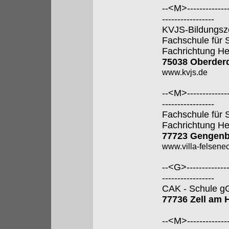
--<M>---------------
-----------------
KVJS-Bildungsz
Fachschule für 
Fachrichtung He
75038 Oberder
www.kvjs.de
--<M>---------------
-----------------
Fachschule für 
Fachrichtung He
77723 Gengen
www.villa-felsene
--<G>---------------
-----------------
CAK - Schule 
77736 Zell am
--<M>---------------