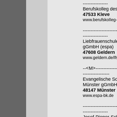
----------------
Berufskolleg de
47533 Kleve
www.berufskolleg-
---------------------
----------------
Liebfrauenschul
gGmbH (espa)
47608 Geldern
www.geldern.de/lfs
--<M>---------------
-----------------
Evangelische So
Münster gGmb
48147 Münster
www.espa-bk.de
---------------------
----------------