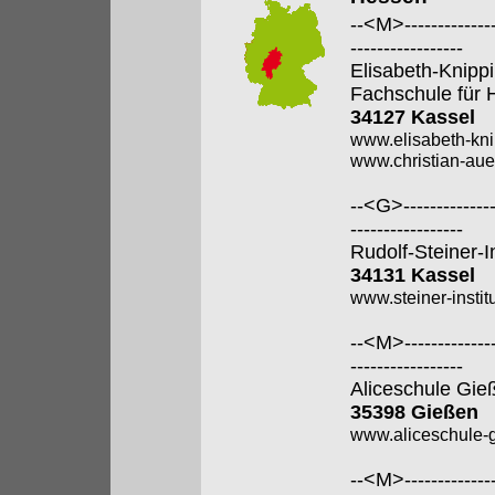
--<M>---------------
-----------------
Elisabeth-Knipp
Fachschule für 
34127 Kassel
www.elisabeth-kni
www.christian-aue
--<G>---------------
-----------------
Rudolf-Steiner-I
34131 Kassel
www.steiner-institu
--<M>---------------
-----------------
Aliceschule Gie
35398 Gießen
www.aliceschule-g
--<M>---------------