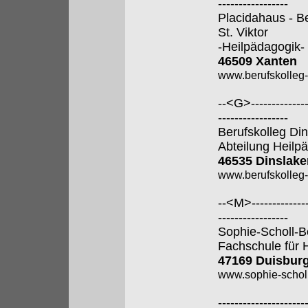
-----------------
Placidahaus - B
St. Viktor
-Heilpädagogik-
46509 Xanten
www.berufskolleg
--<G>---------------
-----------------
Berufskolleg Di
Abteilung Heilp
46535 Dinslake
www.berufskolleg-
--<M>---------------
-----------------
Sophie-Scholl-B
Fachschule für 
47169 Duisbur
www.sophie-scholl
---------------------