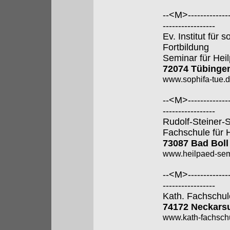
--<M>---------------
-----------------
Ev. Institut für
Fortbildung
Seminar für Hei
72074 Tübinge
www.sophifa-tue.
--<M>---------------
-----------------
Rudolf-Steiner-
Fachschule für 
73087 Bad Boll
www.heilpaed-sem
--<M>---------------
-----------------
Kath. Fachschul
74172 Neckars
www.kath-fachsch