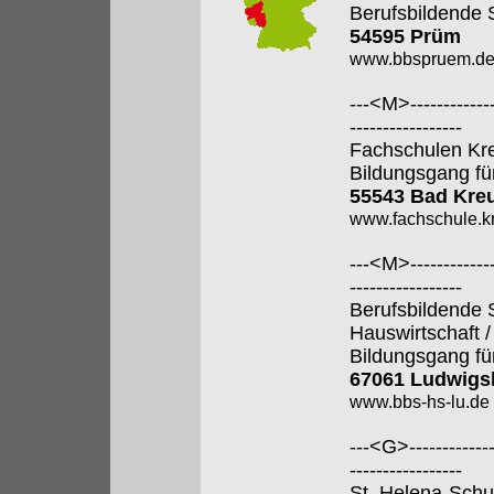
Berufsbildende 
54595 Prüm
www.bbspruem.d
---<M>--------------
-----------------
Fachschulen Kr
Bildungsgang fü
55543 Bad Kre
www.fachschule.k
---<M>--------------
-----------------
Berufsbildende 
Hauswirtschaft 
Bildungsgang fü
67061 Ludwigs
www.bbs-hs-lu.de
---<G>--------------
-----------------
St. Helena-Schul