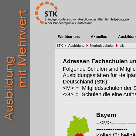
Wir über uns
Aktuelles
Ausbildun
STK
Ausbildung
Mitgliedsschulen
alle
Adressen Fachschulen u
Folgende Schulen sind Mitgli
Ausbildungsstätten für Heilpä
Deutschland (StK):
<M> = Mitgliedsschulen der 
<G> = Schulen die eine Auf
Bayern
--<M>---------------
-----------------
Kolleg für heil