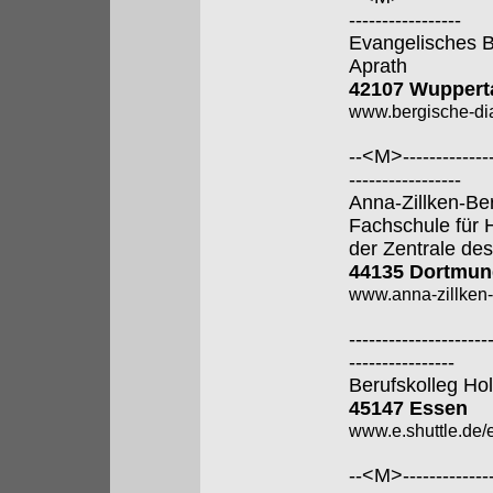
-----------------
Evangelisches B
Aprath
42107 Wuppert
www.bergische-di
--<M>---------------
-----------------
Anna-Zillken-Be
Fachschule für 
der Zentrale des
44135 Dortmun
www.anna-zillken-
---------------------
----------------
Berufskolleg Ho
45147 Essen
www.e.shuttle.de/
--<M>---------------