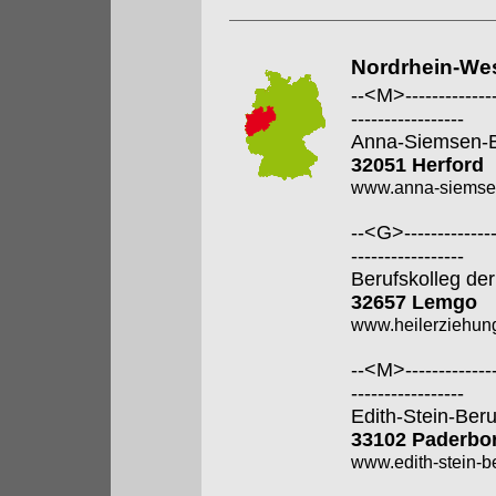
Nordrhein-Wes
--<M>---------------
-----------------
Anna-Siemsen-B
32051 Herford
www.anna-siemsen
--<G>---------------
-----------------
Berufskolleg der
32657 Lemgo
www.heilerziehung
--<M>---------------
-----------------
Edith-Stein-Ber
33102 Paderbo
www.edith-stein-b