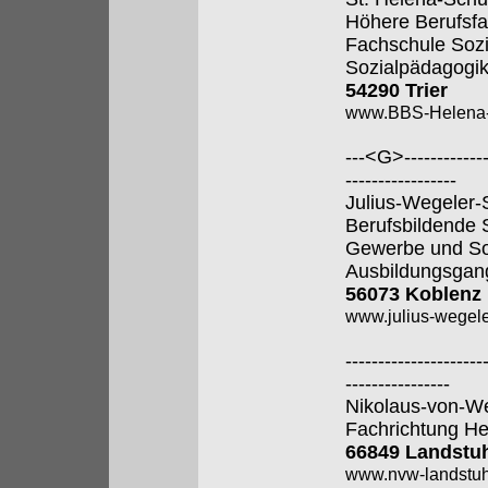
Höhere Berufsfa
Fachschule Sozi
Sozialpädagogik
54290 Trier
www.BBS-Helena-T
---<G>--------------
-----------------
Julius-Wegeler-
Berufsbildende S
Gewerbe und So
Ausbildungsgan
56073 Koblenz
www.julius-wegele
---------------------
----------------
Nikolaus-von-W
Fachrichtung He
66849 Landstu
www.nvw-landstuh