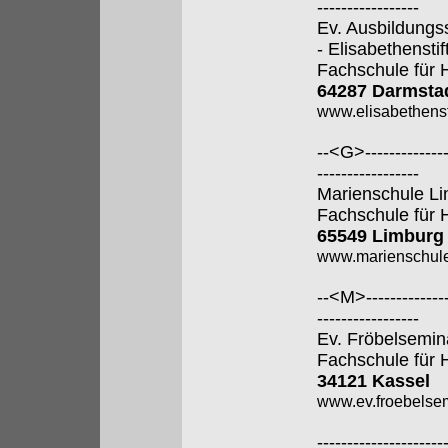
-----------------
Ev. Ausbildungs
- Elisabethenstift
Fachschule für 
64287 Darmsta
www.elisabethenst
--<G>---------------
-----------------
Marienschule L
Fachschule für 
65549 Limburg
www.marienschule
--<M>---------------
-----------------
Ev. Fröbelsemin
Fachschule für 
34121 Kassel
www.ev.froebelsem
---------------------