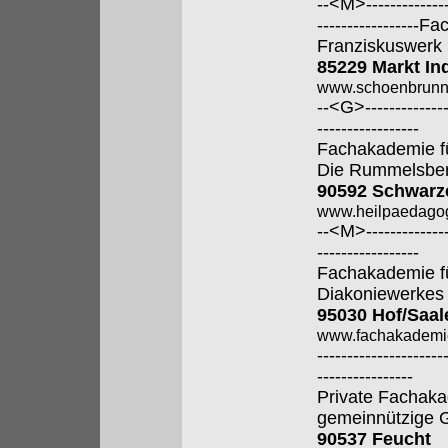
--<M>---------------
----------------
Franziskuswerk
85229 Markt In
www.schoenbrunn
--<G>---------------
-----------------
Fachakademie f
Die Rummelsber
90592 Schwarz
www.heilpaedagog
--<M>---------------
-----------------
Fachakademie fü
Diakoniewerkes
95030 Hof/Saal
www.fachakademi
---------------------
----------------
Private Fachaka
gemeinnützige
90537 Feucht