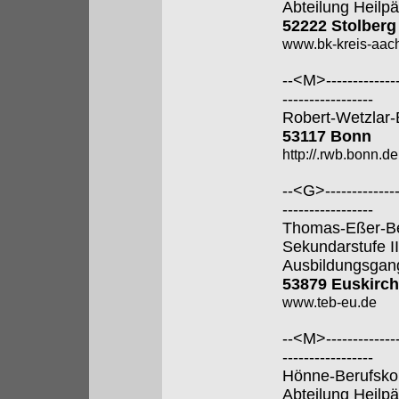
Abteilung Heilp
52222 Stolberg
www.bk-kreis-aac
--<M>---------------
-----------------
Robert-Wetzlar-
53117 Bonn
http://.rwb.bonn.de
--<G>---------------
-----------------
Thomas-Eßer-Ber
Sekundarstufe II
Ausbildungsgan
53879 Euskirc
www.teb-eu.de
--<M>---------------
-----------------
Hönne-Berufsko
Abteilung Heilp