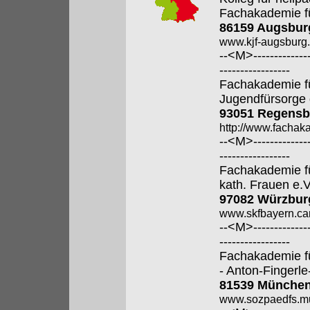
Fachakademie f
86159 Augsbur
www.kjf-augsburg.
--<M>---------------
-----------------
Fachakademie fü
Jugendfürsorge 
93051 Regensb
http://www.fachak
--<M>---------------
-----------------
Fachakademie fü
kath. Frauen e.V
97082 Würzbur
www.skfbayern.car
--<M>---------------
-----------------
Fachakademie f
- Anton-Fingerle
81539 Münche
www.sozpaedfs.m