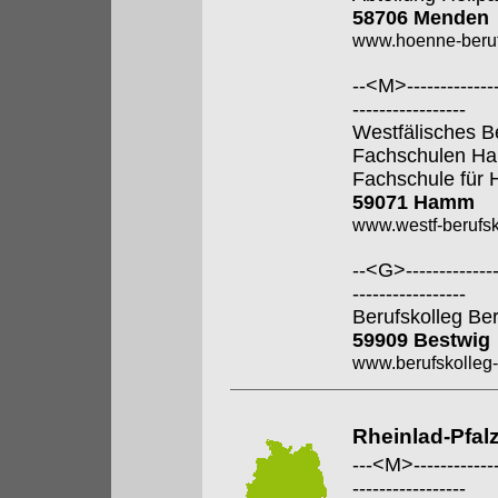
58706 Menden
www.hoenne-beruf
--<M>---------------
-----------------
Westfälisches B
Fachschulen H
Fachschule für 
59071 Hamm
www.westf-berufsk
--<G>---------------
-----------------
Berufskolleg Be
59909 Bestwig
www.berufskolleg-
Rheinlad-Pfal
---<M>--------------
-----------------