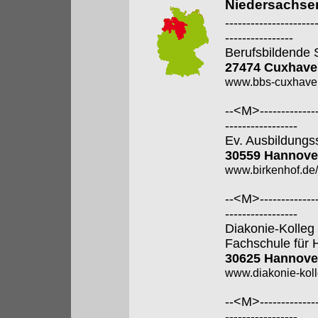
Niedersachse
---------------------
----------------
Berufsbildende 
27474 Cuxhave
www.bbs-cuxhave
--<M>---------------
-----------------
Ev. Ausbildungss
30559 Hannove
www.birkenhof.de/f
--<M>---------------
-----------------
Diakonie-Kolle
Fachschule für 
30625 Hannove
www.diakonie-kol
--<M>---------------
-----------------