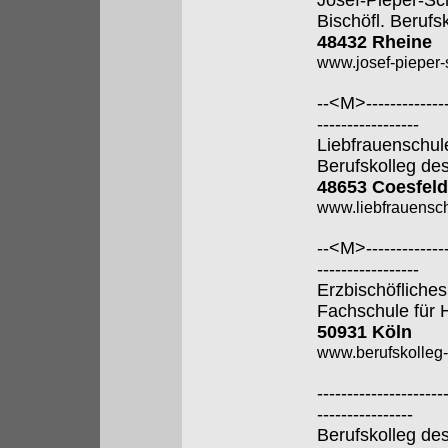
Josef-Pieper-Sc
Bischöfl. Berufs
48432 Rheine
www.josef-pieper-
--<M>---------------
-----------------
Liebfrauenschul
Berufskolleg de
48653 Coesfeld
www.liebfrauensch
--<M>---------------
-----------------
Erzbischöfliches
Fachschule für 
50931 Köln
www.berufskolleg-
---------------------
----------------
Berufskolleg de