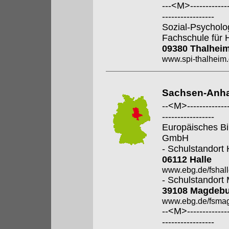
---<M>--------------
-----------------
Sozial-Psycholo
Fachschule für 
09380 Thalhei
www.spi-thalheim
Sachsen-Anha
--<M>---------------
-----------------
Europäisches Bi
GmbH
- Schulstandort 
06112 Halle
www.ebg.de/fshall
- Schulstandort
39108 Magdeb
www.ebg.de/fsmag
--<M>---------------
-----------------