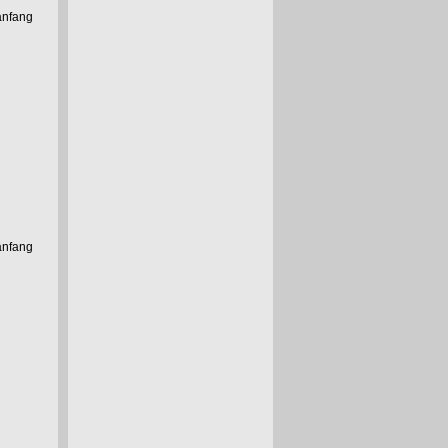
anfang
anfang