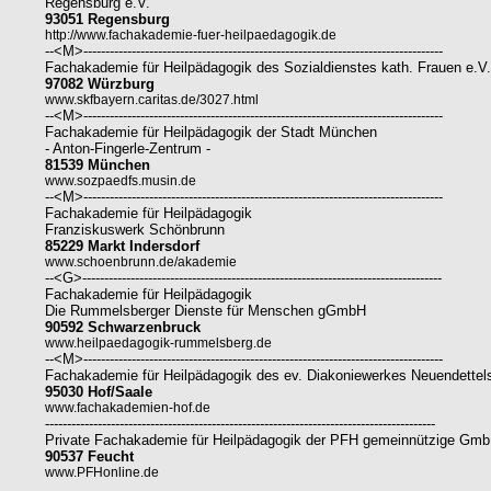
Regensburg e.V.
93051 Regensburg
http://www.fachakademie-fuer-heilpaedagogik.de
--<M>----------------------------------------------------------------------------------
Fachakademie für Heilpädagogik des Sozialdienstes kath. Frauen e.V.
97082 Würzburg
www.skfbayern.caritas.de/3027.html
--<M>----------------------------------------------------------------------------------
Fachakademie für Heilpädagogik der Stadt München
- Anton-Fingerle-Zentrum -
81539 München
www.sozpaedfs.musin.de
--<M>----------------------------------------------------------------------------------
Fachakademie für Heilpädagogik
Franziskuswerk Schönbrunn
85229 Markt Indersdorf
www.schoenbrunn.de/akademie
--<G>----------------------------------------------------------------------------------
Fachakademie für Heilpädagogik
Die Rummelsberger Dienste für Menschen gGmbH
90592 Schwarzenbruck
www.heilpaedagogik-rummelsberg.de
--<M>----------------------------------------------------------------------------------
Fachakademie für Heilpädagogik des ev. Diakoniewerkes Neuendettel
95030 Hof/Saale
www.fachakademien-hof.de
-----------------------------------------------------------------------------------------
Private Fachakademie für Heilpädagogik der PFH gemeinnützige Gm
90537 Feucht
www.PFHonline.de