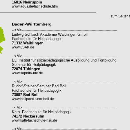
16816 Neuruppin
www.agus.de/fachschule.html
zum Seiten
Baden-Württemberg
--<M>----------------------------------------------------------------------------------
Ludwig Schlaich Akademie Waiblingen GmbH
Fachschule für Heilpädagogik
71332 Waiblingen
www.LSAK.de
--<M>----------------------------------------------------------------------------------
Ev. Institut für sozialpädagogische Ausbildung und Fortbildung
Seminar für Heilpädagogik
72074 Tübingen
www.sophifa-tue.de
--<M>----------------------------------------------------------------------------------
Rudolf-Steiner-Seminar Bad Boll
Fachschule für Heilpädagogik
73087 Bad Boll
www.heilpaed-sem-boll.de
--<M>----------------------------------------------------------------------------------
Kath. Fachschule für Heilpädagogik
74172 Neckarsulm
www.kath-fachschule-nsu.de
--<M>----------------------------------------------------------------------------------