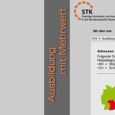
Wir über uns
STK
Ausbildun
Adressen
Folgende Sc
Heilpädagog
<M> = Mitg
<G> = Schu