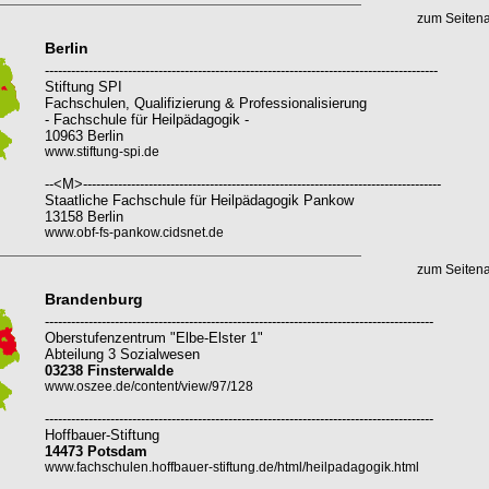
zum Seiten
Berlin
------------------------------------------------------------------------------------------
Stiftung SPI
Fachschulen, Qualifizierung & Professionalisierung
- Fachschule für Heilpädagogik -
10963 Berlin
www.stiftung-spi.de
--<M>----------------------------------------------------------------------------------
Staatliche Fachschule für Heilpädagogik Pankow
13158 Berlin
www.obf-fs-pankow.cidsnet.de
zum Seiten
Brandenburg
-----------------------------------------------------------------------------------------
Oberstufenzentrum "Elbe-Elster 1"
Abteilung 3 Sozialwesen
03238 Finsterwalde
www.oszee.de/content/view/97/128
-----------------------------------------------------------------------------------------
Hoffbauer-Stiftung
14473 Potsdam
www.fachschulen.hoffbauer-stiftung.de/html/heilpadagogik.html