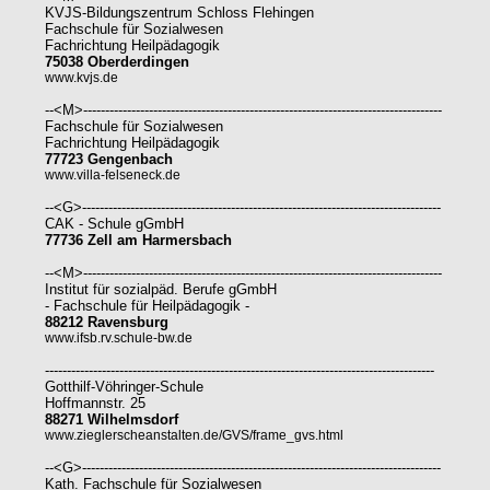
KVJS-Bildungszentrum Schloss Flehingen
Fachschule für Sozialwesen
Fachrichtung Heilpädagogik
75038 Oberderdingen
www.kvjs.de
--<M>----------------------------------------------------------------------------------
Fachschule für Sozialwesen
Fachrichtung Heilpädagogik
77723 Gengenbach
www.villa-felseneck.de
--<G>----------------------------------------------------------------------------------
CAK - Schule gGmbH
77736 Zell am Harmersbach
--<M>----------------------------------------------------------------------------------
Institut für sozialpäd. Berufe gGmbH
- Fachschule für Heilpädagogik -
88212 Ravensburg
www.ifsb.rv.schule-bw.de
-----------------------------------------------------------------------------------------
Gotthilf-Vöhringer-Schule
Hoffmannstr. 25
88271 Wilhelmsdorf
www.zieglerscheanstalten.de/GVS/frame_gvs.html
--<G>----------------------------------------------------------------------------------
Kath. Fachschule für Sozialwesen