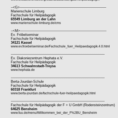
--<G>----------------------------------------------------------------------------------
Marienschule Limburg
Fachschule für Heilpädagogik
65549 Limburg an der Lahn
www.marienschule-limburg.de/cms
--<M>----------------------------------------------------------------------------------
Ev. Fröbelseminar
Fachschule für Heilpädagogik
34121 Kassel
www.ev.froebelseminar.de/Fachschule_fuer_Heilpaedagogik.4.0.html
-----------------------------------------------------------------------------------------
Ev. Diakoniezentrum Hephata e.V.
Fachschule für Heilpädagogik
34613 Schwalmstadt-Treysa
www.hephata.de
-----------------------------------------------------------------------------------------
Berta-Jourdan-Schule
Fachschule für Heilpädagogik
60318 Frankfurt
www.berta-jourdan.de/fachschule-fuer-heilpaedagogik.html
-----------------------------------------------------------------------------------------
Fachschule für Heilpädagogik der F + U GmbH (Rodensteinzentrum)
64625 Bensheim
www.fuu.de/menu/Willkommen_bei_der_F%2BU_Bensheim