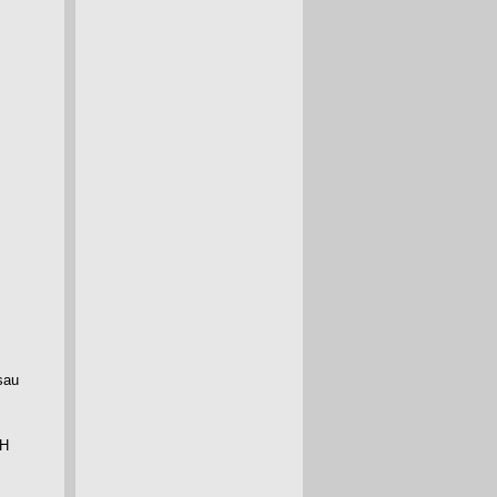
sau
bH