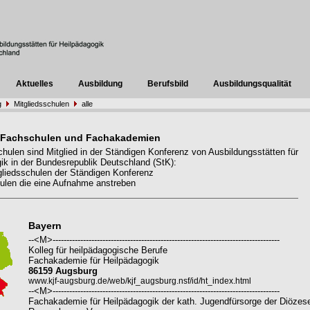
Aktuelles
Ausbildung
Berufsbild
Ausbildungsqualität
g
Mitgliedsschulen
alle
 Fachschulen und Fachakademien
hulen sind Mitglied in der Ständigen Konferenz von Ausbildungsstätten für
ik in der Bundesrepublik Deutschland (StK):
liedsschulen der Ständigen Konferenz
len die eine Aufnahme anstreben
Bayern
--<M>----------------------------------------------------------------------------------
Kolleg für heilpädagogische Berufe
Fachakademie für Heilpädagogik
86159 Augsburg
www.kjf-augsburg.de/web/kjf_augsburg.nsf/id/ht_index.html
--<M>----------------------------------------------------------------------------------
Fachakademie für Heilpädagogik der kath. Jugendfürsorge der Diözes