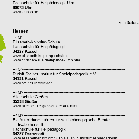
Fachschule für Heilpädagogik Ulm
89073 Ulm
www.kafaso.de
zum Seiten
Hessen
--<M>----------------------------------------------------------------------------------
Elisabeth-Knipping-Schule
Fachschule für Heilpädagogik
34127 Kassel
www.elisabeth-knipping-schule.de
www.christian-aue.de/fhp/index_fhp.htm
--<G>----------------------------------------------------------------------------------
Rudolf-Steiner-Institut für Sozialpädagogik e.V.
34131 Kassel
www.steiner-institut.de/
--<M>----------------------------------------------------------------------------------
Aliceschule Gießen
35398 Gießen
www.aliceschule-giessen.de/30.0.html
--<M>----------------------------------------------------------------------------------
Ev. Ausbildungsstätten für sozialpädagogische Berufe
- Elisabethenstift -
Fachschule für Heilpädagogik
64287 Darmstadt
www.elisabethenstift.org/01Eva/ausbildungzurheilpaedagogin