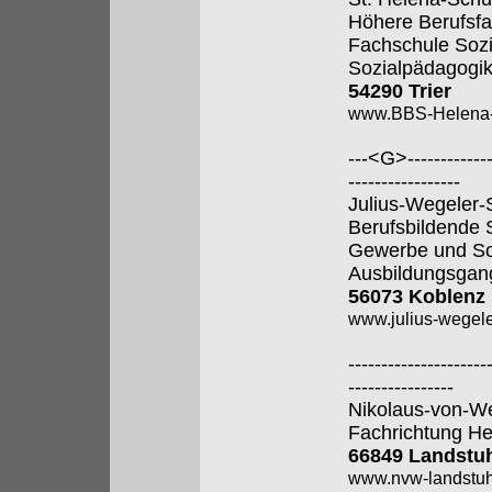
Höhere Berufsfa
Fachschule Sozi
Sozialpädagogik
54290 Trier
www.BBS-Helena-T
---<G>--------------
-----------------
Julius-Wegeler-
Berufsbildende S
Gewerbe und So
Ausbildungsgan
56073 Koblenz
www.julius-wegele
---------------------
----------------
Nikolaus-von-W
Fachrichtung He
66849 Landstu
www.nvw-landstuh