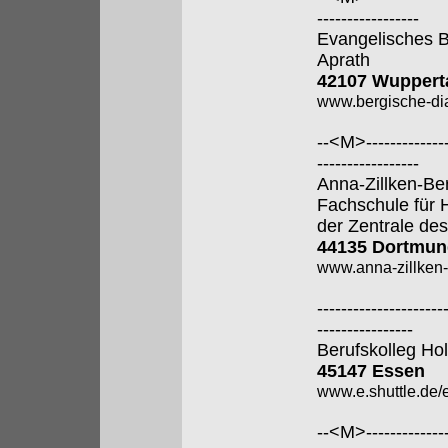
-----------------
Evangelisches B
Aprath
42107 Wuppert
www.bergische-di
--<M>---------------
-----------------
Anna-Zillken-Be
Fachschule für 
der Zentrale des
44135 Dortmun
www.anna-zillken-
---------------------
----------------
Berufskolleg Ho
45147 Essen
www.e.shuttle.de/
--<M>---------------