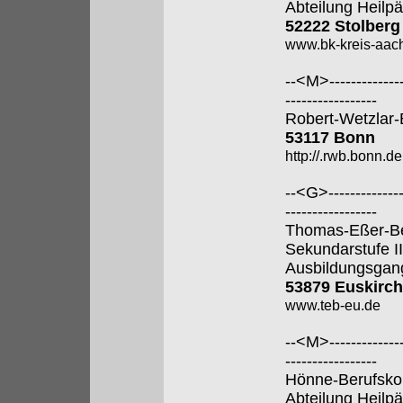
Abteilung Heilp
52222 Stolberg
www.bk-kreis-aac
--<M>---------------
-----------------
Robert-Wetzlar-
53117 Bonn
http://.rwb.bonn.de
--<G>---------------
-----------------
Thomas-Eßer-Ber
Sekundarstufe II
Ausbildungsgan
53879 Euskirc
www.teb-eu.de
--<M>---------------
-----------------
Hönne-Berufsko
Abteilung Heilp