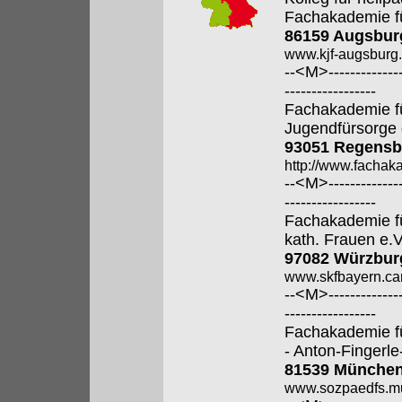
Fachakademie f
86159 Augsbur
www.kjf-augsburg.
--<M>---------------
-----------------
Fachakademie fü
Jugendfürsorge 
93051 Regensb
http://www.fachak
--<M>---------------
-----------------
Fachakademie fü
kath. Frauen e.V
97082 Würzbur
www.skfbayern.car
--<M>---------------
-----------------
Fachakademie f
- Anton-Fingerle
81539 Münche
www.sozpaedfs.m