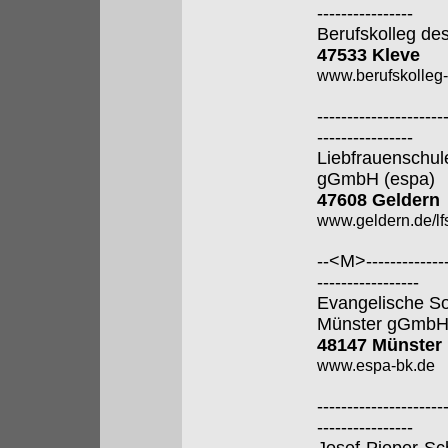
----------------
Berufskolleg de
47533 Kleve
www.berufskolleg-
---------------------
----------------
Liebfrauenschul
gGmbH (espa)
47608 Geldern
www.geldern.de/lfs
--<M>---------------
-----------------
Evangelische So
Münster gGmb
48147 Münster
www.espa-bk.de
---------------------
----------------