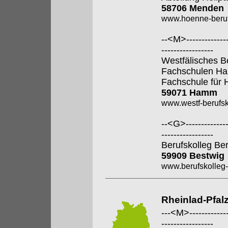
58706 Menden
www.hoenne-beruf
--<M>---------------
-----------------
Westfälisches B
Fachschulen H
Fachschule für 
59071 Hamm
www.westf-berufsk
--<G>---------------
-----------------
Berufskolleg Be
59909 Bestwig
www.berufskolleg-
Rheinlad-Pfal
---<M>--------------
-----------------