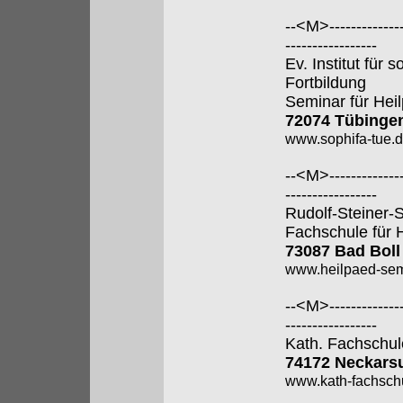
--<M>---------------
-----------------
Ev. Institut für
Fortbildung
Seminar für Hei
72074 Tübinge
www.sophifa-tue.
--<M>---------------
-----------------
Rudolf-Steiner-
Fachschule für 
73087 Bad Boll
www.heilpaed-sem
--<M>---------------
-----------------
Kath. Fachschul
74172 Neckars
www.kath-fachsch