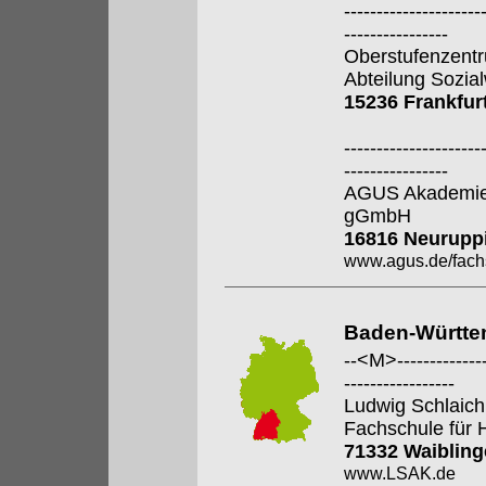
---------------------
----------------
Oberstufenzent
Abteilung Sozia
15236 Frankfur
---------------------
----------------
AGUS Akademie 
gGmbH
16816 Neurupp
www.agus.de/fach
Baden-Württe
--<M>---------------
-----------------
Ludwig Schlaic
Fachschule für 
71332 Waiblin
www.LSAK.de