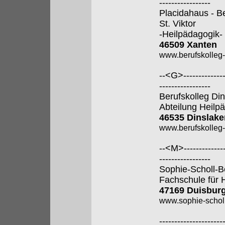
-----------------
Placidahaus - B
St. Viktor
-Heilpädagogik-
46509 Xanten
www.berufskolleg
--<G>---------------
-----------------
Berufskolleg Di
Abteilung Heilp
46535 Dinslake
www.berufskolleg-
--<M>---------------
-----------------
Sophie-Scholl-B
Fachschule für 
47169 Duisbur
www.sophie-scholl
---------------------