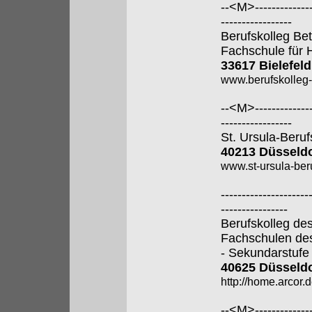
--<M>---------------
-----------------
Berufskolleg Bet
Fachschule für 
33617 Bielefeld
www.berufskolleg-
--<M>---------------
-----------------
St. Ursula-Beru
40213 Düsseldo
www.st-ursula-beru
---------------------
----------------
Berufskolleg de
Fachschulen de
- Sekundarstufe I
40625 Düsseldo
http://home.arcor.d
--<M>---------------