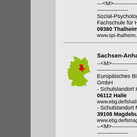
---<M>--------------
-----------------
Sozial-Psycholo
Fachschule für 
09380 Thalhei
www.spi-thalheim
Sachsen-Anha
--<M>---------------
-----------------
Europäisches Bi
GmbH
- Schulstandort 
06112 Halle
www.ebg.de/fshall
- Schulstandort
39108 Magdeb
www.ebg.de/fsmag
--<M>---------------
-----------------