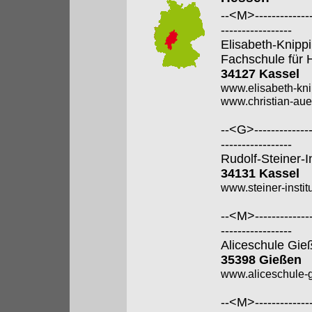
--<M>---------------
-----------------
Elisabeth-Knipp
Fachschule für 
34127 Kassel
www.elisabeth-kni
www.christian-aue
--<G>---------------
-----------------
Rudolf-Steiner-I
34131 Kassel
www.steiner-institu
--<M>---------------
-----------------
Aliceschule Gie
35398 Gießen
www.aliceschule-g
--<M>---------------