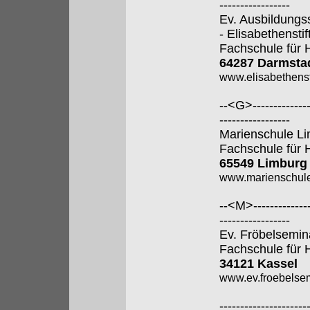
-----------------
Ev. Ausbildungs
- Elisabethenstift
Fachschule für 
64287 Darmsta
www.elisabethenst
--<G>---------------
-----------------
Marienschule L
Fachschule für 
65549 Limburg
www.marienschule
--<M>---------------
-----------------
Ev. Fröbelsemin
Fachschule für 
34121 Kassel
www.ev.froebelsem
---------------------