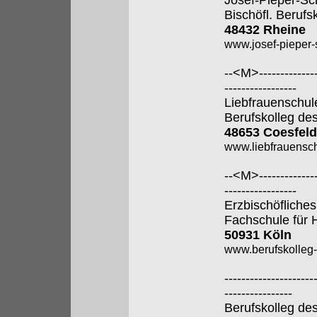
Josef-Pieper-Sc
Bischöfl. Berufs
48432 Rheine
www.josef-pieper-
--<M>---------------
-----------------
Liebfrauenschul
Berufskolleg de
48653 Coesfeld
www.liebfrauensch
--<M>---------------
-----------------
Erzbischöfliches
Fachschule für 
50931 Köln
www.berufskolleg-
---------------------
----------------
Berufskolleg de