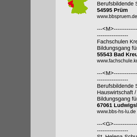
Berufsbildende 
54595 Prüm
www.bbspruem.d
---<M>--------------
-----------------
Fachschulen Kr
Bildungsgang fü
55543 Bad Kre
www.fachschule.k
---<M>--------------
-----------------
Berufsbildende 
Hauswirtschaft 
Bildungsgang fü
67061 Ludwigs
www.bbs-hs-lu.de
---<G>--------------
-----------------
St. Helena-Schul