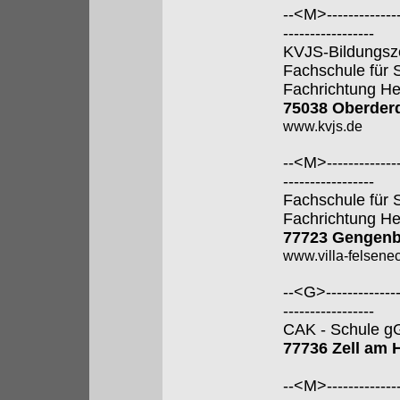
--<M>---------------
-----------------
KVJS-Bildungsz
Fachschule für 
Fachrichtung He
75038 Oberder
www.kvjs.de
--<M>---------------
-----------------
Fachschule für 
Fachrichtung He
77723 Gengen
www.villa-felsene
--<G>---------------
-----------------
CAK - Schule 
77736 Zell am
--<M>---------------