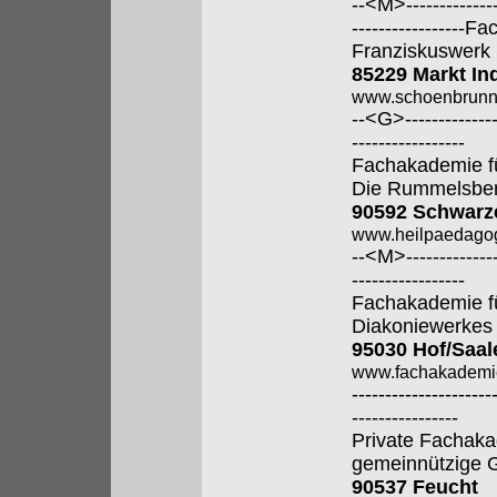
--<M>---------------
----------------
Franziskuswerk
85229 Markt In
www.schoenbrunn
--<G>---------------
-----------------
Fachakademie f
Die Rummelsber
90592 Schwarz
www.heilpaedagog
--<M>---------------
-----------------
Fachakademie fü
Diakoniewerkes
95030 Hof/Saal
www.fachakademi
---------------------
----------------
Private Fachaka
gemeinnützige
90537 Feucht