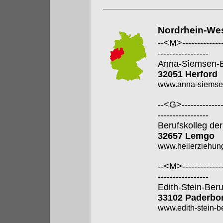
Nordrhein-Wes
--<M>---------------
-----------------
Anna-Siemsen-B
32051 Herford
www.anna-siemsen
--<G>---------------
-----------------
Berufskolleg der
32657 Lemgo
www.heilerziehung
--<M>---------------
-----------------
Edith-Stein-Ber
33102 Paderbo
www.edith-stein-b