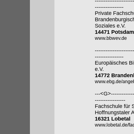
---------------------
----------------
Private Fachsch
Brandenburgisch
Soziales e.V.
14471 Potsdam
www.bbwev.de
---------------------
----------------
Europäisches Bi
e.V.
14772 Brandenb
www.ebg.de/angeb
---<G>--------------
-----------------
Fachschule für 
Hoffnungstaler A
16321 Lobetal
www.lobetal.de/fa