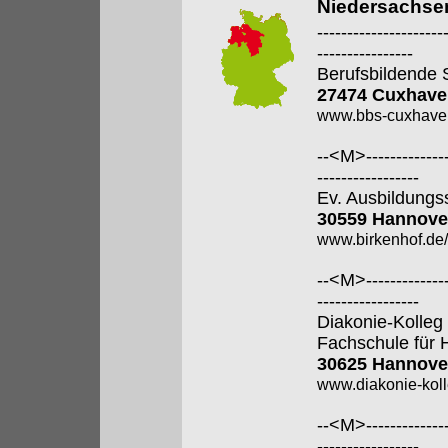
Niedersachse
---------------------
----------------
Berufsbildende 
27474 Cuxhave
www.bbs-cuxhave
--<M>---------------
-----------------
Ev. Ausbildungss
30559 Hannove
www.birkenhof.de/f
--<M>---------------
-----------------
Diakonie-Kolle
Fachschule für 
30625 Hannove
www.diakonie-kol
--<M>---------------
-----------------