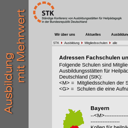
Wir über uns
Aktuelles
Ausbildun
STK
Ausbildung
Mitgliedsschulen
alle
Adressen Fachschulen u
Folgende Schulen sind Mitgli
Ausbildungsstätten für Heilpä
Deutschland (StK):
<M> = Mitgliedsschulen der 
<G> = Schulen die eine Auf
Bayern
--<M>---------------
-----------------
Kolleg für heil