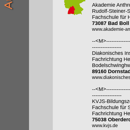
Akademie Anthr
Rudolf-Steiner-
Fachschule für 
73087 Bad Boll
www.akademie-anth
--<M>---------------
-----------------
Diakonisches In
Fachrichtung He
Bodelschwingh
89160 Dornstad
www.diakonisches-
--<M>---------------
-----------------
KVJS-Bildungsz
Fachschule für 
Fachrichtung He
75038 Oberder
www.kvjs.de