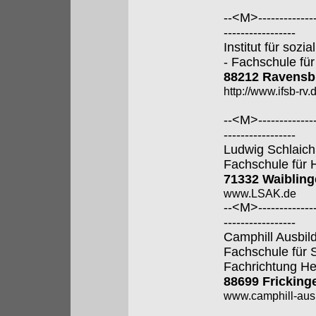
--<M>---------------
-----------------
Institut für soz
- Fachschule für
88212 Ravensb
http://www.ifsb-rv.
--<M>---------------
-----------------
Ludwig Schlaic
Fachschule für 
71332 Waiblin
www.LSAK.de
--<M>---------------
-----------------
Camphill Ausbi
Fachschule für 
Fachrichtung He
88699 Fricking
www.camphill-aus