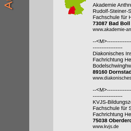
Akademie Anthr
Rudolf-Steiner-
Fachschule für 
73087 Bad Boll
www.akademie-anth
--<M>---------------
-----------------
Diakonisches In
Fachrichtung He
Bodelschwingh
89160 Dornstad
www.diakonisches-
--<M>---------------
-----------------
KVJS-Bildungsz
Fachschule für 
Fachrichtung He
75038 Oberder
www.kvjs.de