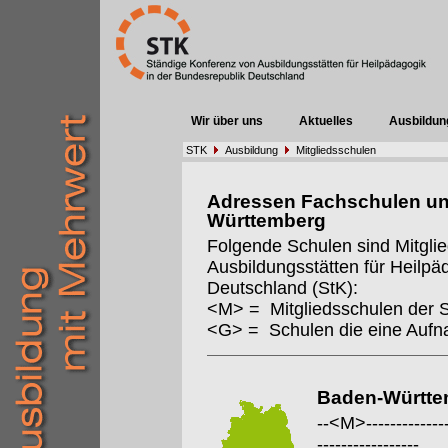
Wir über uns
Aktuelles
Ausbildun
STK
Ausbildung
Mitgliedsschulen
Adressen Fachschulen un
Württemberg
Folgende Schulen sind Mitgli
Ausbildungsstätten für Heilpä
Deutschland (StK):
<M> = Mitgliedsschulen der 
<G> = Schulen die eine Auf
Baden-Württe
--<M>---------------
-----------------