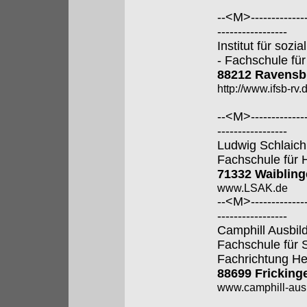
--<M>---------------
-----------------
Institut für soz
- Fachschule für
88212 Ravensb
http://www.ifsb-rv.
--<M>---------------
-----------------
Ludwig Schlaic
Fachschule für 
71332 Waiblin
www.LSAK.de
--<M>---------------
-----------------
Camphill Ausbi
Fachschule für 
Fachrichtung He
88699 Fricking
www.camphill-aus