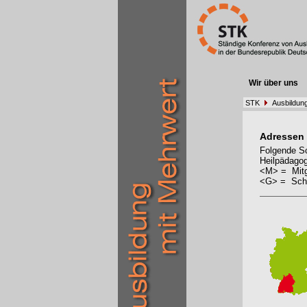
Wir über uns
STK
Ausbildun
Adressen
Folgende Sc
Heilpädagog
<M> = Mitg
<G> = Schu