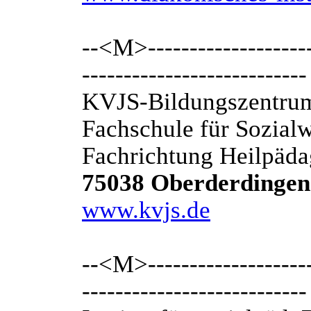
--<M>---------------------
---------------------------
KVJS-Bildungszentrum
Fachschule für Sozial
Fachrichtung Heilpäd
75038 Oberderdingen
www.kvjs.de
--<M>---------------------
---------------------------