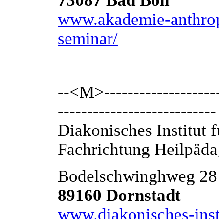
73087 Bad Boll
www.akademie-anthropo
seminar/
--<M>---------------------
---------------------------
Diakonisches Institut
Fachrichtung Heilpäd
Bodelschwinghweg 28
89160 Dornstadt
www.diakonisches-inst