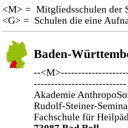
<M> = Mitgliedsschulen der 
<G> = Schulen die eine Aufn
Baden-Württemb
--<M>---------------------
---------------------------
Akademie AnthropoSoz
Rudolf-Steiner-Semina
Fachschule für Heilpä