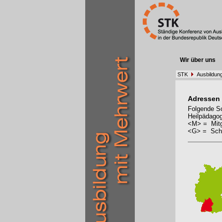
Wir über uns
STK
Ausbildun
Adressen
Folgende Sc
Heilpädagog
<M> = Mitg
<G> = Schu