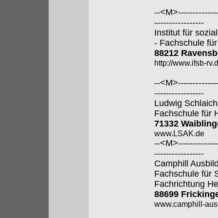
--<M>---------------
-----------------
Institut für soz
- Fachschule für
88212 Ravensb
http://www.ifsb-rv.
--<M>---------------
-----------------
Ludwig Schlaic
Fachschule für 
71332 Waiblin
www.LSAK.de
--<M>---------------
-----------------
Camphill Ausbi
Fachschule für 
Fachrichtung He
88699 Fricking
www.camphill-aus