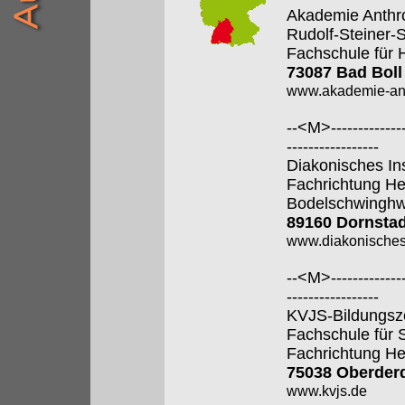
Akademie Anthr
Rudolf-Steiner-
Fachschule für 
73087 Bad Boll
www.akademie-anth
--<M>---------------
-----------------
Diakonisches In
Fachrichtung He
Bodelschwingh
89160 Dornstad
www.diakonisches-
--<M>---------------
-----------------
KVJS-Bildungsz
Fachschule für 
Fachrichtung He
75038 Oberder
www.kvjs.de