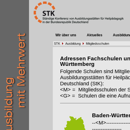
Wir über uns
Aktuelles
Ausbildun
STK
Ausbildung
Mitgliedsschulen
Adressen Fachschulen un
Württemberg
Folgende Schulen sind Mitgli
Ausbildungsstätten für Heilpä
Deutschland (StK):
<M> = Mitgliedsschulen der 
<G> = Schulen die eine Auf
Baden-Württe
--<M>---------------
-----------------