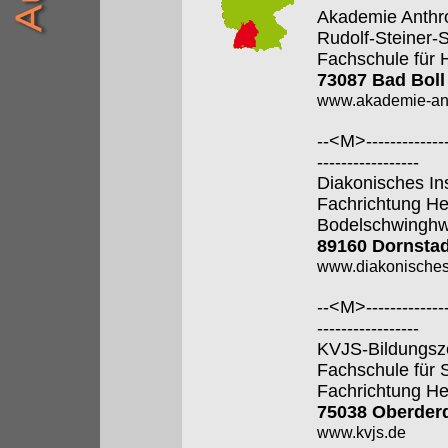
Akademie Anthr
Rudolf-Steiner-
Fachschule für 
73087 Bad Boll
www.akademie-anth
--<M>---------------
-----------------
Diakonisches In
Fachrichtung He
Bodelschwingh
89160 Dornstad
www.diakonisches-
--<M>---------------
-----------------
KVJS-Bildungsz
Fachschule für 
Fachrichtung He
75038 Oberder
www.kvjs.de