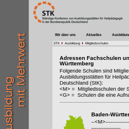
Wir über uns
Aktuelles
Ausbildun
STK
Ausbildung
Mitgliedsschulen
Adressen Fachschulen un
Württemberg
Folgende Schulen sind Mitgli
Ausbildungsstätten für Heilpä
Deutschland (StK):
<M> = Mitgliedsschulen der 
<G> = Schulen die eine Auf
Baden-Württe
--<M>---------------
-----------------