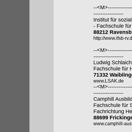
--<M>---------------
-----------------
Institut für soz
- Fachschule für
88212 Ravensb
http://www.ifsb-rv.
--<M>---------------
-----------------
Ludwig Schlaic
Fachschule für 
71332 Waiblin
www.LSAK.de
--<M>---------------
-----------------
Camphill Ausbi
Fachschule für 
Fachrichtung He
88699 Fricking
www.camphill-aus