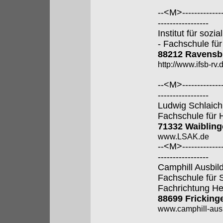
--<M>---------------
-----------------
Institut für soz
- Fachschule für
88212 Ravensb
http://www.ifsb-rv.
--<M>---------------
-----------------
Ludwig Schlaic
Fachschule für 
71332 Waiblin
www.LSAK.de
--<M>---------------
-----------------
Camphill Ausbi
Fachschule für 
Fachrichtung He
88699 Fricking
www.camphill-aus