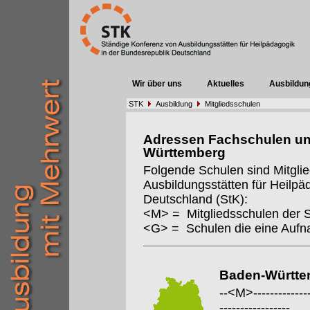
Wir über uns
Aktuelles
Ausbildun
STK
Ausbildung
Mitgliedsschulen
Adressen Fachschulen un
Württemberg
Folgende Schulen sind Mitgli
Ausbildungsstätten für Heilpä
Deutschland (StK):
<M> = Mitgliedsschulen der 
<G> = Schulen die eine Auf
Baden-Württe
--<M>---------------
-----------------