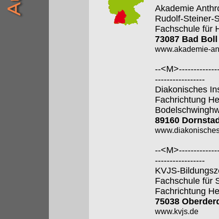
Akademie Anthr
Rudolf-Steiner-
Fachschule für 
73087 Bad Boll
www.akademie-anth
--<M>---------------
-----------------
Diakonisches In
Fachrichtung He
Bodelschwingh
89160 Dornstad
www.diakonisches-
--<M>---------------
-----------------
KVJS-Bildungsz
Fachschule für 
Fachrichtung He
75038 Oberder
www.kvjs.de