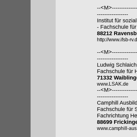
--<M>---------------
-----------------
Institut für soz
- Fachschule für
88212 Ravensb
http://www.ifsb-rv.
--<M>---------------
-----------------
Ludwig Schlaic
Fachschule für 
71332 Waiblin
www.LSAK.de
--<M>---------------
-----------------
Camphill Ausbi
Fachschule für 
Fachrichtung He
88699 Fricking
www.camphill-aus