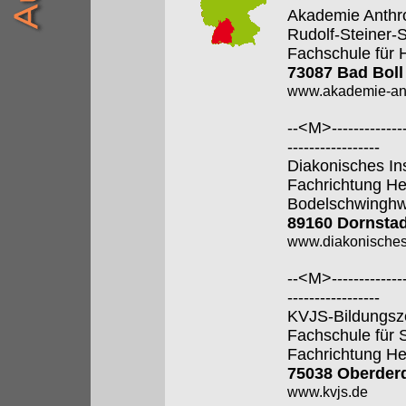
Akademie Anthr
Rudolf-Steiner-
Fachschule für 
73087 Bad Boll
www.akademie-anth
--<M>---------------
-----------------
Diakonisches In
Fachrichtung He
Bodelschwingh
89160 Dornstad
www.diakonisches-
--<M>---------------
-----------------
KVJS-Bildungsz
Fachschule für 
Fachrichtung He
75038 Oberder
www.kvjs.de