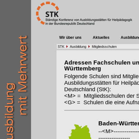
Wir über uns
Aktuelles
Ausbildun
STK
Ausbildung
Mitgliedsschulen
Adressen Fachschulen un
Württemberg
Folgende Schulen sind Mitgli
Ausbildungsstätten für Heilpä
Deutschland (StK):
<M> = Mitgliedsschulen der 
<G> = Schulen die eine Auf
Baden-Württe
--<M>---------------
-----------------