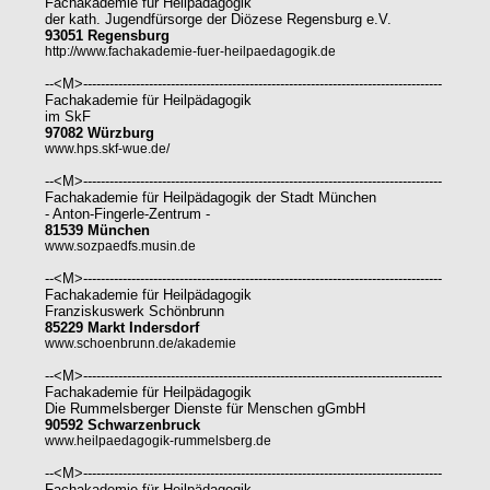
Fachakademie für Heilpädagogik
der kath. Jugendfürsorge der Diözese Regensburg e.V.
93051 Regensburg
http://www.fachakademie-fuer-heilpaedagogik.de
--<M>----------------------------------------------------------------------------------
Fachakademie für Heilpädagogik
im SkF
97082 Würzburg
www.hps.skf-wue.de/
--<M>----------------------------------------------------------------------------------
Fachakademie für Heilpädagogik der Stadt München
- Anton-Fingerle-Zentrum -
81539 München
www.sozpaedfs.musin.de
--<M>----------------------------------------------------------------------------------
Fachakademie für Heilpädagogik
Franziskuswerk Schönbrunn
85229 Markt Indersdorf
www.schoenbrunn.de/akademie
--<M>----------------------------------------------------------------------------------
Fachakademie für Heilpädagogik
Die Rummelsberger Dienste für Menschen gGmbH
90592 Schwarzenbruck
www.heilpaedagogik-rummelsberg.de
--<M>----------------------------------------------------------------------------------
Fachakademie für Heilpädagogik