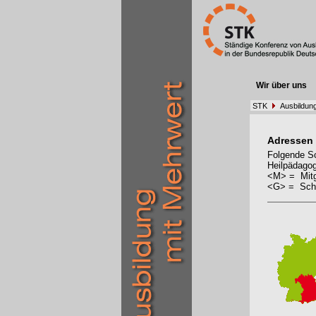
Wir über uns
STK
Ausbildun
Adressen
Folgende Sc
Heilpädagog
<M> = Mitg
<G> = Schu