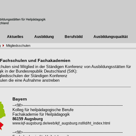
Aktuelles
Ausbildung
Berufsbild
Ausbildungsqualität
g
Mitgliedsschulen
 Fachschulen und Fachakademien
hulen sind Mitglied in der Ständigen Konferenz von Ausbildungsstätten für
ik in der Bundesrepublik Deutschland (StK):
liedsschulen der Ständigen Konferenz
len die eine Aufnahme anstreben
Bayern
--<M>----------------------------------------------------------------------------------
Kolleg für heilpädagogische Berufe
Fachakademie für Heilpädagogik
86159 Augsburg
www.kjf-augsburg.de/web/kjf_augsburg.nsf/id/ht_index.html
--<M>----------------------------------------------------------------------------------