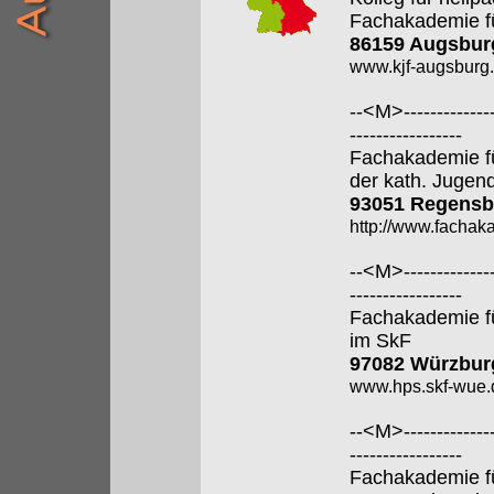
Fachakademie f
86159 Augsbur
www.kjf-augsburg.
--<M>---------------
-----------------
Fachakademie f
der kath. Jugen
93051 Regensb
http://www.fachak
--<M>---------------
-----------------
Fachakademie f
im SkF
97082 Würzbur
www.hps.skf-wue.
--<M>---------------
-----------------
Fachakademie f