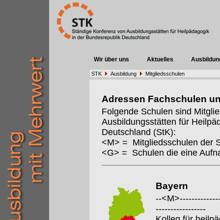
Wir über uns
Aktuelles
Ausbildun
STK
Ausbildung
Mitgliedsschulen
Adressen Fachschulen u
Folgende Schulen sind Mitgli
Ausbildungsstätten für Heilpä
Deutschland (StK):
<M> = Mitgliedsschulen der 
<G> = Schulen die eine Auf
Bayern
--<M>---------------
-----------------
Kolleg für heil