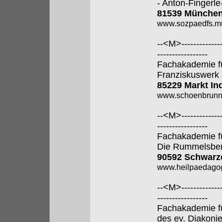
- Anton-Fingerle
81539 Münche
www.sozpaedfs.m
--<M>---------------
-----------------
Fachakademie f
Franziskuswerk
85229 Markt In
www.schoenbrunn
--<M>---------------
-----------------
Fachakademie f
Die Rummelsber
90592 Schwarz
www.heilpaedagog
--<M>---------------
-----------------
Fachakademie f
des ev. Diakoni