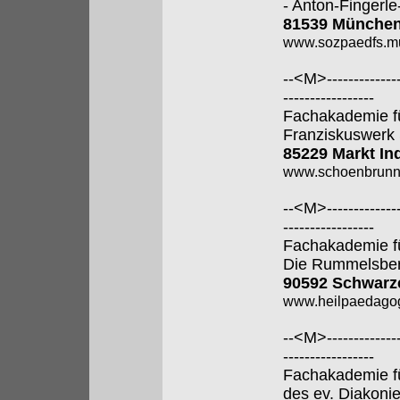
- Anton-Fingerle
81539 Münche
www.sozpaedfs.m
--<M>---------------
-----------------
Fachakademie f
Franziskuswerk
85229 Markt In
www.schoenbrunn
--<M>---------------
-----------------
Fachakademie f
Die Rummelsber
90592 Schwarz
www.heilpaedagog
--<M>---------------
-----------------
Fachakademie f
des ev. Diakoni