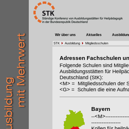
Wir über uns
Aktuelles
Ausbildun
STK
Ausbildung
Mitgliedsschulen
Adressen Fachschulen u
Folgende Schulen sind Mitgli
Ausbildungsstätten für Heilpä
Deutschland (StK):
<M> = Mitgliedsschulen der 
<G> = Schulen die eine Auf
Bayern
--<M>---------------
-----------------
Kolleg für heil