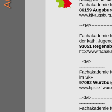
Fachakademie f
86159 Augsbur
www.kjf-augsburg.
--<M>---------------
-----------------
Fachakademie f
der kath. Jugen
93051 Regensb
http://www.fachak
--<M>---------------
-----------------
Fachakademie f
im SkF
97082 Würzbur
www.hps.skf-wue.
--<M>---------------
-----------------
Fachakademie f