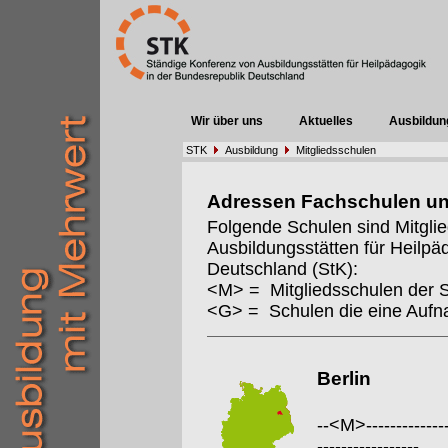
Wir über uns
Aktuelles
Ausbildun
STK
Ausbildung
Mitgliedsschulen
Adressen Fachschulen u
Folgende Schulen sind Mitgli
Ausbildungsstätten für Heilpä
Deutschland (StK):
<M> = Mitgliedsschulen der 
<G> = Schulen die eine Auf
Berlin
--<M>---------------
-----------------