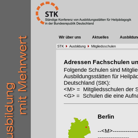
Wir über uns
Aktuelles
Ausbildun
STK
Ausbildung
Mitgliedsschulen
Adressen Fachschulen u
Folgende Schulen sind Mitgli
Ausbildungsstätten für Heilpä
Deutschland (StK):
<M> = Mitgliedsschulen der 
<G> = Schulen die eine Auf
Berlin
--<M>---------------
-----------------